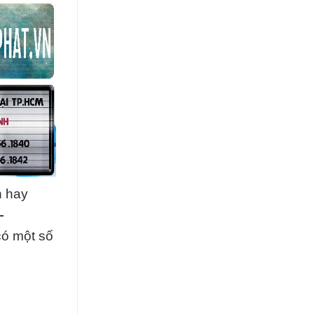
n hay
–
có một số