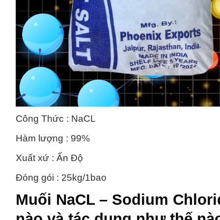
Công Thức : NaCL
Hàm lượng : 99%
Xuất xứ : Ấn Độ
Đóng gói : 25kg/1bao
Muối NaCL – Sodium Chlori
nào và tác dụng như thế nà