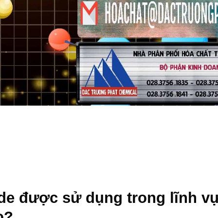
de
được sử dụng trong lĩnh v
o?