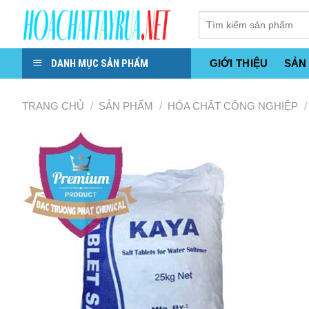
Skip
to
content
DANH MỤC SẢN PHẨM
GIỚI THIỆU
SẢN
TRANG CHỦ
/
SẢN PHẨM
/
HÓA CHẤT CÔNG NGHIỆP
/