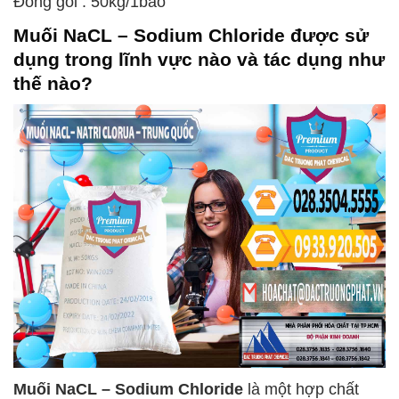
Đóng gói : 50kg/1bao
Muối NaCL – Sodium Chloride
được sử
dụng trong lĩnh vực nào và tác dụng như
thế nào?
Muối NaCL – Sodium Chloride
là một hợp chất