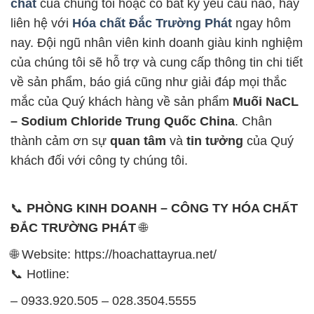
chất
của chúng tôi hoặc có bất kỳ yêu cầu nào, hãy
liên hệ với
Hóa chất Đắc Trường Phát
ngay hôm
nay. Đội ngũ nhân viên kinh doanh giàu kinh nghiệm
của chúng tôi sẽ hỗ trợ và cung cấp thông tin chi tiết
về sản phẩm, báo giá cũng như giải đáp mọi thắc
mắc của Quý khách hàng về sản phẩm
Muối NaCL
– Sodium Chloride Trung Quốc China
. Chân
thành cảm ơn sự
quan tâm
và
tin tưởng
của Quý
khách đối với công ty chúng tôi.
📞
PHÒNG KINH DOANH – CÔNG TY HÓA CHẤT
ĐẮC TRƯỜNG PHÁT
🌐
🌐 Website: https://hoachattayrua.net/
📞 Hotline:
– 0933.920.505 – 028.3504.5555