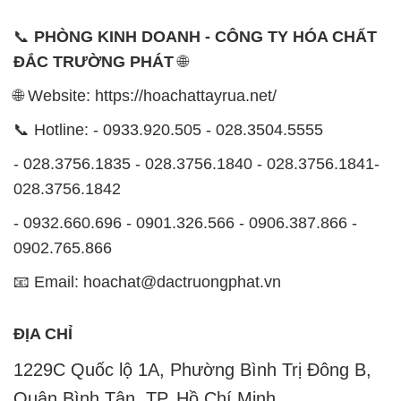
📞
PHÒNG KINH DOANH - CÔNG TY HÓA CHẤT
ĐẮC TRƯỜNG PHÁT
🌐
🌐 Website: https://hoachattayrua.net/
📞 Hotline: - 0933.920.505 - 028.3504.5555
- 028.3756.1835 - 028.3756.1840 - 028.3756.1841-
028.3756.1842
- 0932.660.696 - 0901.326.566 - 0906.387.866 -
0902.765.866
📧 Email: hoachat@dactruongphat.vn
ĐỊA CHỈ
1229C Quốc lộ 1A, Phường Bình Trị Đông B,
Quận Bình Tân, TP. Hồ Chí Minh