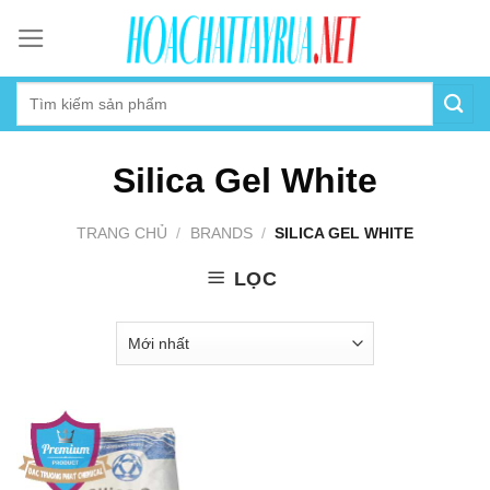
Skip
to
content
Silica Gel White
TRANG CHỦ
/
BRANDS
/
SILICA GEL WHITE
LỌC