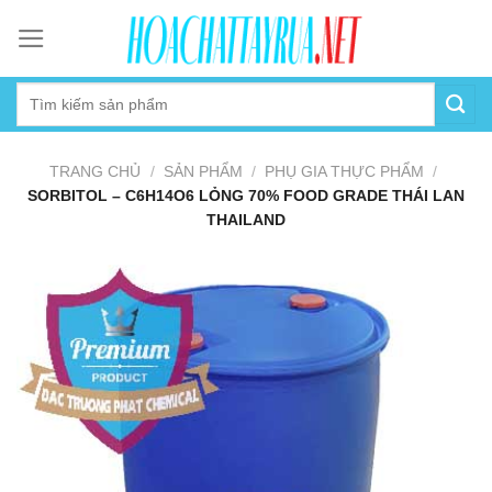
Skip
to
content
TRANG CHỦ
/
SẢN PHẨM
/
PHỤ GIA THỰC PHẨM
/
SORBITOL – C6H14O6 LỎNG 70% FOOD GRADE THÁI LAN
THAILAND