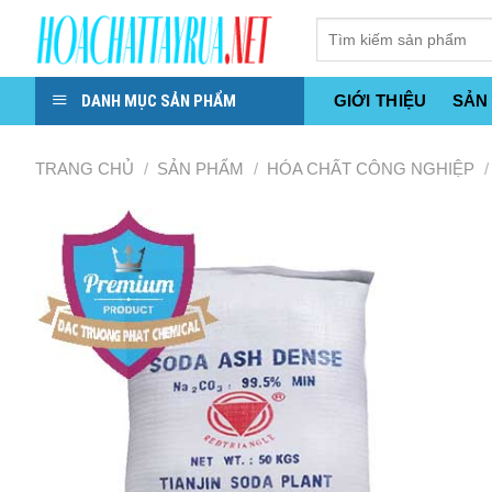
Skip
to
content
DANH MỤC SẢN PHẨM
GIỚI THIỆU
SẢN
TRANG CHỦ
/
SẢN PHẨM
/
HÓA CHẤT CÔNG NGHIỆP
/