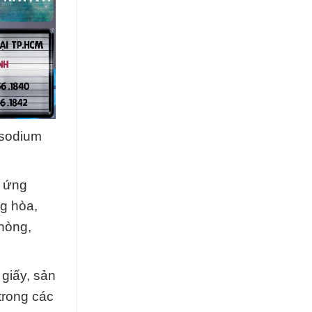
 sodium
t ứng
ng hòa,
phòng,
giấy, sản
trong các