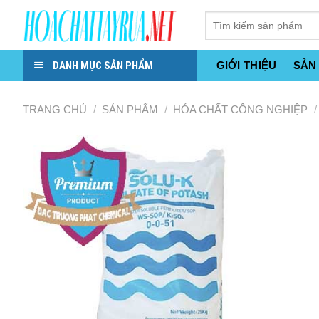
Skip
to
content
DANH MỤC SẢN PHẨM
GIỚI THIỆU
SẢN
TRANG CHỦ
/
SẢN PHẨM
/
HÓA CHẤT CÔNG NGHIỆP
/