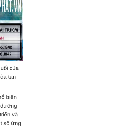
muối của
hòa tan
hổ biến
h dưỡng
riển và
ột số ứng