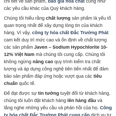
chi tiết về sản phẩm,
báo giá hóa chất
cũng như
các yêu cầu khác của Quý khách hàng.
Chúng tôi hiểu rằng
chất lượng
sản phẩm là yếu tố
quan trọng nhất để xây dựng lòng tin của khách
hàng. Vì vậy,
công ty hóa chất Đắc Trường Phát
cam kết duy trì mức cao và ổn định về chất lượng
các sản phẩm
Javen – Sodium Hypochlorite 10-
12% Việt Nam
mà chúng tôi cung cấp. Chúng tôi
không ngừng
nâng cao
quy trình kiểm tra chất
lượng và áp dụng công nghệ tiên tiến nhất để đảm
bảo sản phẩm đáp ứng hoặc vượt qua các
tiêu
chuẩn
quốc tế.
Để đạt được sự
tin tưởng
tuyệt đối từ khách hàng,
chúng tôi luôn đặt khách hàng
lên hàng đầu
và
lắng nghe những yêu cầu và phản hồi của họ.
Công
ty hóa chất Đắc Trường Phát
cung cấp
dịch vụ tư