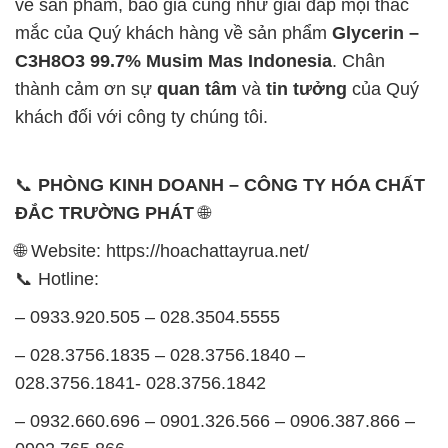
về sản phẩm, báo giá cũng như giải đáp mọi thắc
mắc của Quý khách hàng về sản phẩm
Glycerin –
C3H8O3 99.7% Musim Mas Indonesia
. Chân
thành cảm ơn sự
quan tâm
và
tin tưởng
của Quý
khách đối với công ty chúng tôi.
📞
PHÒNG KINH DOANH – CÔNG TY HÓA CHẤT
ĐẮC TRƯỜNG PHÁT
🌐
🌐 Website: https://hoachattayrua.net/
📞 Hotline:
– 0933.920.505 – 028.3504.5555
– 028.3756.1835 – 028.3756.1840 –
028.3756.1841- 028.3756.1842
– 0932.660.696 – 0901.326.566 – 0906.387.866 –