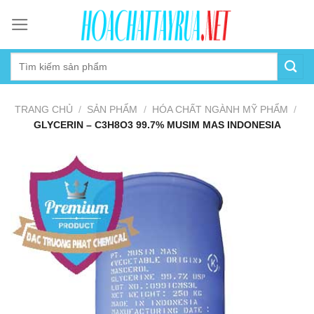
Skip
to
content
TRANG CHỦ
/
SẢN PHẨM
/
HÓA CHẤT NGÀNH MỸ PHẨM
/
GLYCERIN – C3H8O3 99.7% MUSIM MAS INDONESIA