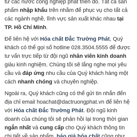
từ các nước công nghiệp phát triển đó. Tất cả sản
phẩm
nhập khẩu
trên nhằm để phục vụ cho tất cả
các ngành nghề, lĩnh vực sản xuất khác nhau
tại
TP. Hồ Chí Minh
.
Để liên hệ với
Hóa chất Đắc Trường Phát
, Quý
khách có thể gọi số hotline 028.3504.5555 để được
tư vấn trực tiếp từ đội ngũ
nhân viên kinh doanh
giàu kinh nghiệm. Chúng tôi sẽ lắng nghe mọi yêu
cầu và
đáp ứng
nhu cầu của Quý khách hàng một
cách
nhanh chóng
và chuyên nghiệp.
Ngoài ra, Quý khách cũng có thể gửi tin nhắn đến
địa chỉ email hoachat@dactruongphat.vn để liên hệ
với
Hóa chất Đắc Trường Phát
. Đội ngũ kinh
doanh của chúng tôi sẽ phản hồi lại trong thời gian
ngắn nhất
và
cung cấp
cho Quý khách thông tin
chi tiết về sản phẩm,
báo giá hóa chất
cũng như