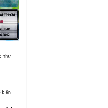
.
c như
 biến