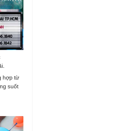
c
i.
g hợp từ
ong suốt