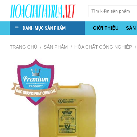
Skip
to
content
DANH MỤC SẢN PHẨM
GIỚI THIỆU
SẢN
TRANG CHỦ
/
SẢN PHẨM
/
HÓA CHẤT CÔNG NGHIỆP
/