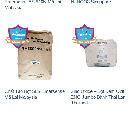
Emersense AS 946N Mã Lai
NaHCO3 Singapore
Malaysia
Chất Tạo Bọt SLS Emersense
Zinc Oxide – Bột Kẽm Oxit
Mã Lai Malaysia
ZNO Jumbo Bành Thái Lan
Thailand