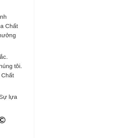
inh
óa Chất
 hưởng
ắc.
úng tôi.
 Chất
 Sự lựa
 ©