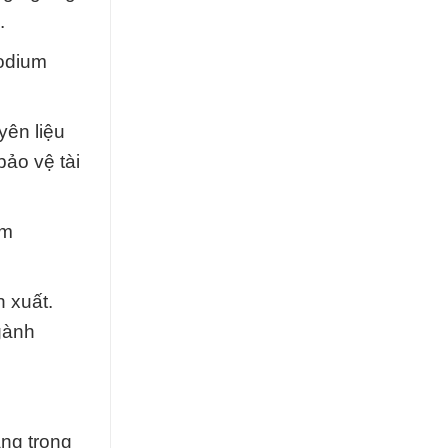
.
odium
yên liệu
ảo vệ tài
um
 xuất.
gành
àng trong