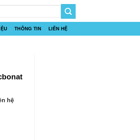
IỆU
THÔNG TIN
LIÊN HỆ
cbonat
ên hệ