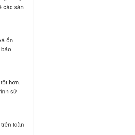
ề các sản
và ổn
 bảo
tốt hơn.
rình sử
trên toàn