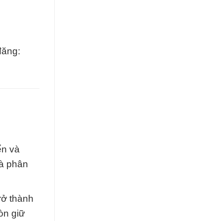
đăng:
ển và
và phân
rở thành
òn giữ