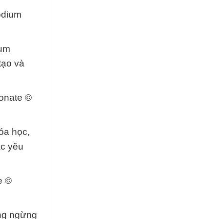
odium
ium
tạo và
onate ©
óa học,
ác yêu
e ©
ông ngừng