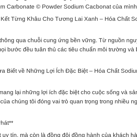
ium Carbonate © Powder Sodium Cacbonat của mình
n Kết Từng Khâu Cho Tương Lai Xanh – Hóa Chất S
 thông qua chuỗi cung ứng bền vững. Từ nguồn ngu
ọi bước đều tuân thủ các tiêu chuẩn môi trường và b
 Biết về Những Lợi Ích Đặc Biệt – Hóa Chất Sodi
ang lại những lợi ích đặc biệt cho cuộc sống và sản
a chúng tôi đóng vai trò quan trọng trong nhiều n
hát**
t uy tín, mà còn là đồng đội đồng hành của khách h