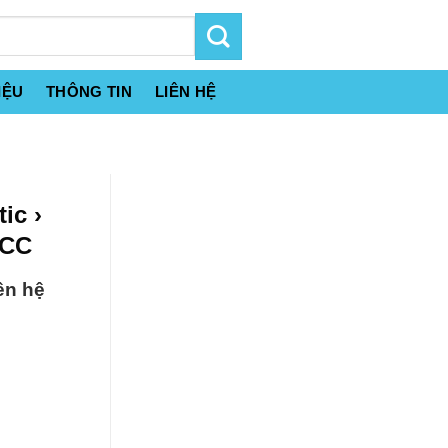
IỆU
THÔNG TIN
LIÊN HỆ
ic ›
FCC
ên hệ