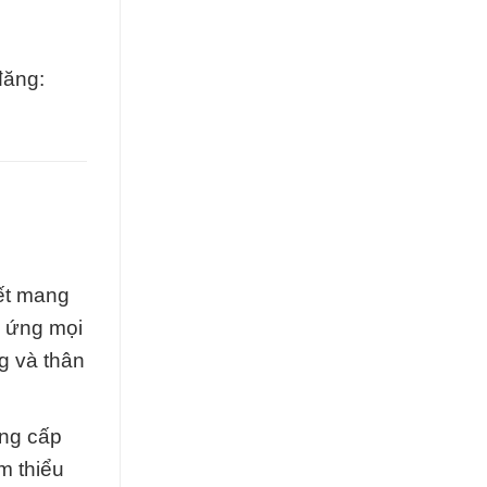
đăng:
ết mang
p ứng mọi
g và thân
ung cấp
m thiểu