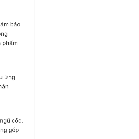
 đảm bảo
ông
ản phẩm
ều ứng
chấn
 ngũ cốc,
óng góp