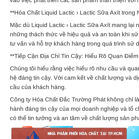
vào việc phát triển các sản phẩm thân thiện với
**Hóa Chất Liquid Lactic › Lactic Sữa Axít tron
Mặc dù Liquid Lactic › Lactic Sữa Axít mang lại 
những thách thức về hiệu quả và an toàn khi sử 
tư vấn và hỗ trợ khách hàng trong quá trình sử
**Tiếp Cận Địa Chỉ Tin Cậy: Hiểu Rõ Quan Điể
Chúng tôi hiểu rằng việc hiểu rõ nhu cầu và q
hệ đáng tin cậy. Với cam kết về chất lượng và d
cầu của khách hàng.
Công ty Hóa Chất Đắc Trường Phát không chỉ là 
hành đáng tin cậy của mọi doanh nghiệp và tổ 
có thể tin tưởng và an tâm về chất lượng sản ph