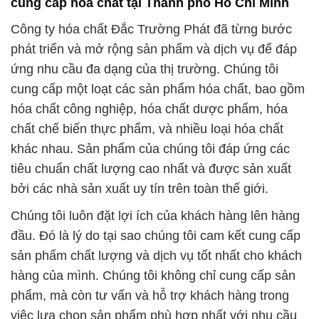
pháp hóa chất tiên tiến nhất cho khách hàng của
mình. Sự đam mê và cam kết của chúng tôi làm nền
tảng cho sự thành công của khách hàng, và chúng
tôi tự hào được là một phần quan trọng trong sự
phát triển của họ.
Trong tương lai, chúng tôi sẽ tiếp tục đảm bảo rằng
Công ty hóa chất Đắc Trường Phát vẫn là một đối
tác đáng tin cậy cho tất cả các khách hàng của
mình. Cảm ơn bạn đã tin tưởng và chọn Công Ty
Hóa Chất Đắc Trường Phát!
# Địa chỉ chuyên phân phối > cung ứng MnSO4 ß
Mangan Sulfat Dạng Bột Monohydrate Kirns Trung
Quốc China
# Đơn vị kinh doanh > cung cấp MnSO4 ß Mangan
Sulfat Dạng Bột Monohydrate Kirns Trung Quốc
China