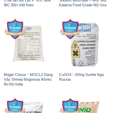
Trung Quốc China
Hydroxide Unid Hàn Quốc
Korea
Chất Tạo Bọt SLS Emery –
Sodium Bicarbonate – Bicar
Emersense AS 946N Mã Lai
NaHCO3 Singapore
Malaysia