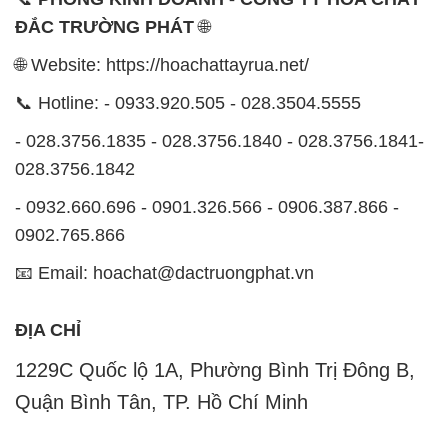
kinh doanh và phân phối các loại hóa chất công
nghiệp đa dạng, nhằm đáp ứng nhu cầu sử dụng của
khách hàng một cách tốt nhất.
Chúng tôi cam kết mang đến sự hài lòng và đáp ứng
mọi nhu cầu của khách hàng với tiêu chí hàng đầu.
Chúng tôi cung cấp những sản phẩm hóa chất với
chất lượng cao và giá thành hợp lý, đáp ứng các yêu
cầu khắt khe của khách hàng.
Uy tín là một trong những nguyên tắc quan trọng
trong hoạt động kinh doanh của chúng tôi. Chúng tôi
luôn ý thức rằng những sản phẩm mà chúng tôi cung
cấp cần phải đáp ứng tiêu chuẩn chất lượng cao, đáp
ứng yêu cầu và làm hài lòng đối tác. Đồng thời,
chúng tôi cố gắng duy trì mức giá hợp lý, nhằm xây
dựng sự phát triển và tương lai bền vững cùng đối
tác trên con đường phát triển.