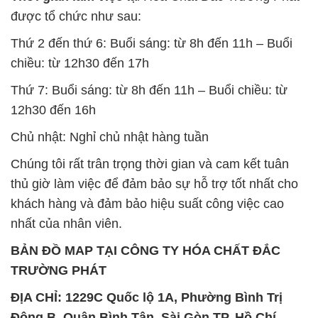
SẢN PHẨM TƯƠNG TỰ
Chất Bảo Quản CMIT Thái
Phèn Nhôm – Al2(SO4)3 17%