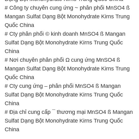
– 0933.920.505 – 028.3504.5555
– 028.3756.1835 – 028.3756.1840 –
028.3756.1841- 028.3756.1842
– 0932.660.696 – 0901.326.566 – 0906.387.866 –
0902.765.866
📧 Email: hoachat@dactruongphat.vn
GIỜ LÀM VIỆC TẠI CÔNG TY HÓA CHẤT ĐẮC
TRƯỜNG PHÁT
Thời gian làm việc
tại Hóa Chất Đắc Trường Phát
được tổ chức như sau:
Thứ 2 đến thứ 6: Buổi sáng: từ 8h đến 11h – Buổi
chiều: từ 12h30 đến 17h
Thứ 7: Buổi sáng: từ 8h đến 11h – Buổi chiều: từ
12h30 đến 16h