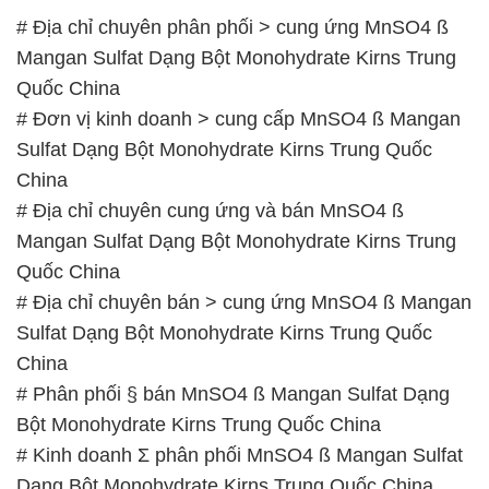
# Nơi chuyên phân phối Ω cung ứng MnSO4 ß
Mangan Sulfat Dạng Bột Monohydrate Kirns Trung
Quốc China
# Cty cung ứng – phân phối MnSO4 ß Mangan
Sulfat Dạng Bột Monohydrate Kirns Trung Quốc
China
# Địa chỉ cung cấp ¯ thương mại MnSO4 ß Mangan
Sulfat Dạng Bột Monohydrate Kirns Trung Quốc
China
📞
PHÒNG KINH DOANH – CÔNG TY HÓA CHẤT
ĐẮC TRƯỜNG PHÁT
🌐
🌐 Website: https://hoachattayrua.net/
📞 Hotline: