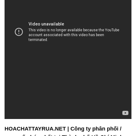
chất chế biến thực phẩm, và nhiều loại hóa chất
khác nhau. Sản phẩm của chúng tôi đáp ứng các
tiêu chuẩn chất lượng cao nhất và được sản xuất
bởi các nhà sản xuất uy tín trên toàn thế giới.
Chúng tôi luôn đặt lợi ích của khách hàng lên hàng
đầu. Đó là lý do tại sao chúng tôi cam kết cung cấp
sản phẩm chất lượng và dịch vụ tốt nhất cho khách
hàng của mình. Chúng tôi không chỉ cung cấp sản
phẩm, mà còn tư vấn và hỗ trợ khách hàng trong
việc lựa chọn sản phẩm phù hợp nhất với nhu cầu
của họ.
Công ty hóa chất Đắc Trường Phát luôn nỗ lực để
duy trì danh tiếng và uy tín của mình trong ngành
công nghiệp hóa chất. Chúng tôi không ngừng
nghiên cứu và phát triển để cung cấp những giải