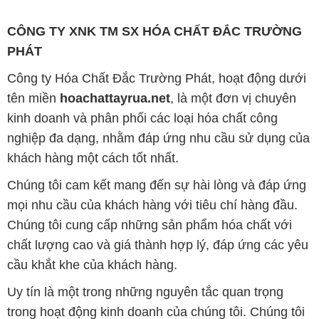
Công ty Hóa Chất Đắc Trường Phát có khả năng đáp
ứng đa dạng các nhu cầu về hóa chất, phục vụ cho
tất cả các ngành nghề và lĩnh vực sản xuất tại TP. Hồ
Chí Minh. Sứ mệnh của chúng tôi là cung cấp và
phân phối những sản phẩm hóa chất đáng tin cậy,
chất lượng và có giá thành tốt nhất trên thị trường.
Chúng tôi tự hào có đội ngũ nhân viên giàu kinh
nghiệm và am hiểu sâu về ngành hóa chất. Đội ngũ
của chúng tôi luôn sẵn sàng tư vấn và hỗ trợ khách
hàng một cách chuyên nghiệp, nhằm đáp ứng tối đa
yêu cầu và giải pháp tốt nhất cho khách hàng.
Để biết thêm thông tin chi tiết và được tư vấn, quý
khách hàng có thể truy cập vào trang web của chúng
tôi tại địa chỉ hoachattayrua.net. Chúng tôi rất mong
được phục vụ và xây dựng mối quan hệ lâu dài, hợp