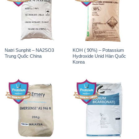
Chất Tạo Bọt SLS Emersense
Zinc Oxide – Bột Kẽm Oxit
Mã Lai Malaysia
ZNO Jumbo Bành Thái Lan
Thailand
THÔNG TIN