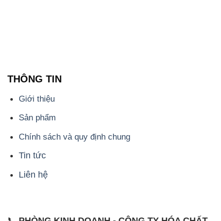
028.3756.1842
- 0932.660.696 - 0901.326.566 - 0906.387.866 -
0902.765.866
📧 Email: hoachat@dactruongphat.vn
ĐỊA CHỈ
1229C Quốc lộ 1A, Phường Bình Trị Đông B,
Quận Bình Tân, TP. Hồ Chí Minh
CÔNG TY XNK TM SX HÓA CHẤT ĐẮC TRƯỜNG
PHÁT
Công ty Hóa Chất Đắc Trường Phát, hoạt động dưới
tên miền
hoachattayrua.net
, là một đơn vị chuyên