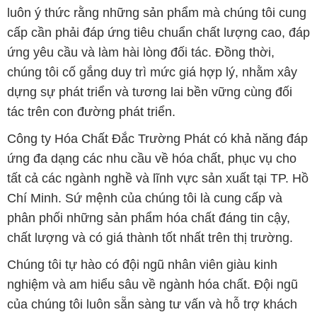
tác cùng nhau phát triển.
Bản quyền © 2016 hoachattayrua.net
CÔNG TY XNK TM SX HÓA CHẤT ĐẮC TRƯỜNG PHÁT
Giấy chứng nhận Đăng ký Kinh doanh số 0304188681 do Sở Kế
hoạch và Đầu tư Thành phố Hồ Chí Minh cấp ngày 19-01-2017
🌐
HOACHATTAYRUA.NET