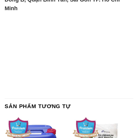
Lan Thailand
Ấn Độ India
Chất tạo bọt Las P Tico Tank
Sodium Benzoate – Mốc Bột
IBC Bồn Việt Nam
Kalama Food Grade Mỹ Usa