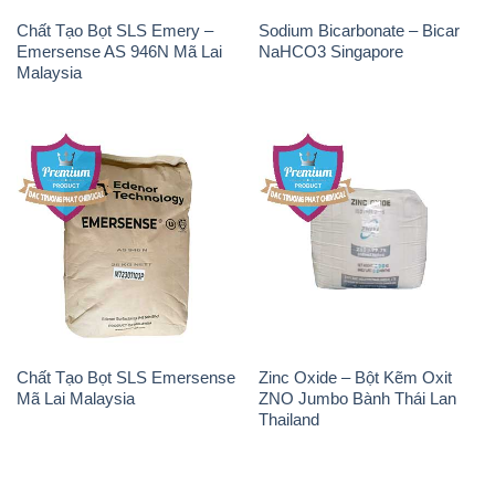
Giới thiệu
Sản phẩm
Chính sách và quy định chung
Tin tức
Liên hệ
📞
PHÒNG KINH DOANH - CÔNG TY HÓA CHẤT
ĐẮC TRƯỜNG PHÁT
🌐
🌐 Website: https://hoachattayrua.net/
📞 Hotline: - 0933.920.505 - 028.3504.5555
- 028.3756.1835 - 028.3756.1840 - 028.3756.1841-