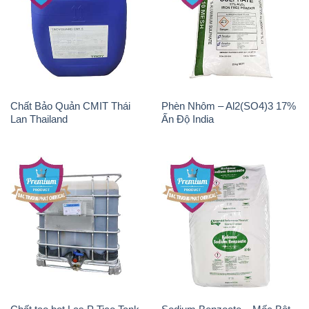
Magie Clorua – MGCL2 Dạng
CuSO4 – Đồng Sunfat Nga
Vảy Shreeji Magnesia Works
Russia
Ấn Độ India
Natri Sunphit – NA2SO3
KOH ( 90%) – Potassium