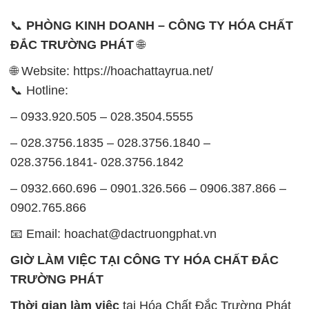
Chủ nhật: Nghỉ chủ nhật hàng tuần
Chúng tôi rất trân trọng thời gian và cam kết tuân
thủ giờ làm việc để đảm bảo sự hỗ trợ tốt nhất cho
khách hàng và đảm bảo hiệu suất công việc cao
nhất của nhân viên.
BẢN ĐỒ MAP TẠI CÔNG TY HÓA CHẤT ĐẮC
TRƯỜNG PHÁT
ĐỊA CHỈ: 1229C Quốc lộ 1A, Phường Bình Trị
Đông B, Quận Bình Tân, Sài Gòn TP. Hồ Chí
Minh