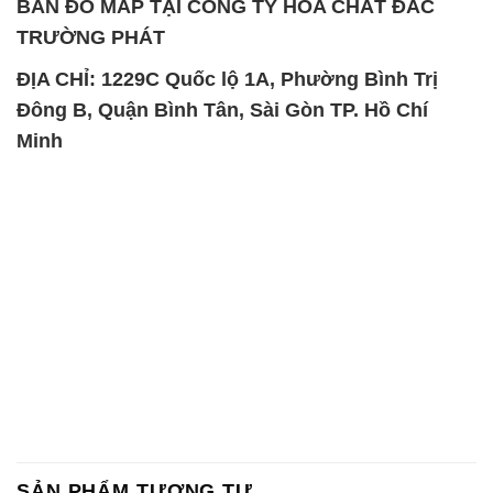
BẢN ĐỒ MAP TẠI CÔNG TY HÓA CHẤT ĐẮC
TRƯỜNG PHÁT
ĐỊA CHỈ: 1229C Quốc lộ 1A, Phường Bình Trị
Đông B, Quận Bình Tân, Sài Gòn TP. Hồ Chí
Minh
SẢN PHẨM TƯƠNG TỰ