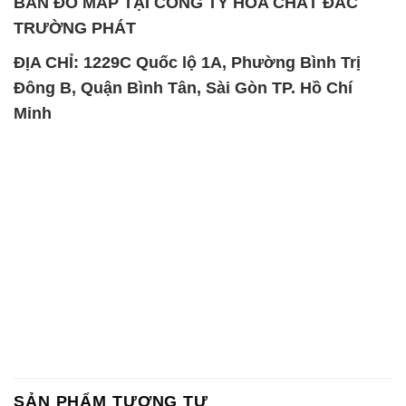
BẢN ĐỒ MAP TẠI CÔNG TY HÓA CHẤT ĐẮC
TRƯỜNG PHÁT
ĐỊA CHỈ: 1229C Quốc lộ 1A, Phường Bình Trị
Đông B, Quận Bình Tân, Sài Gòn TP. Hồ Chí
Minh
SẢN PHẨM TƯƠNG TỰ