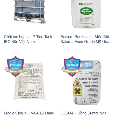
Chất tạo bọt Las P Tico Tank
Sodium Benzoate – Mốc Bột
IBC Bồn Việt Nam
Kalama Food Grade Mỹ Usa
Magie Clorua – MGCL2 Dạng
CuSO4 – Đồng Sunfat Nga
Vảy Shreeji Magnesia Works
Russia
Ấn Độ India