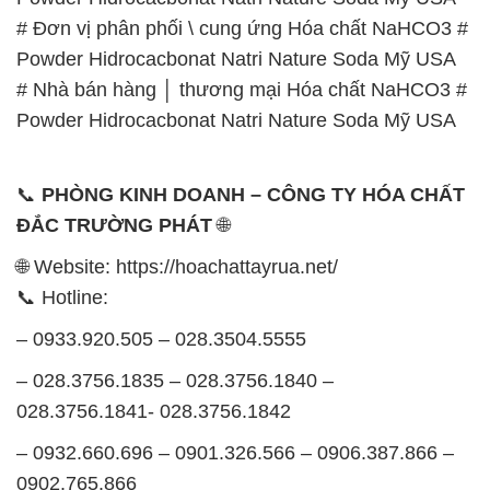
📞
PHÒNG KINH DOANH – CÔNG TY HÓA CHẤT
ĐẮC TRƯỜNG PHÁT
🌐
🌐 Website: https://hoachattayrua.net/
📞 Hotline:
– 0933.920.505 – 028.3504.5555
– 028.3756.1835 – 028.3756.1840 –
028.3756.1841- 028.3756.1842
– 0932.660.696 – 0901.326.566 – 0906.387.866 –
0902.765.866
📧 Email: hoachat@dactruongphat.vn
GIỜ LÀM VIỆC TẠI CÔNG TY HÓA CHẤT ĐẮC
TRƯỜNG PHÁT