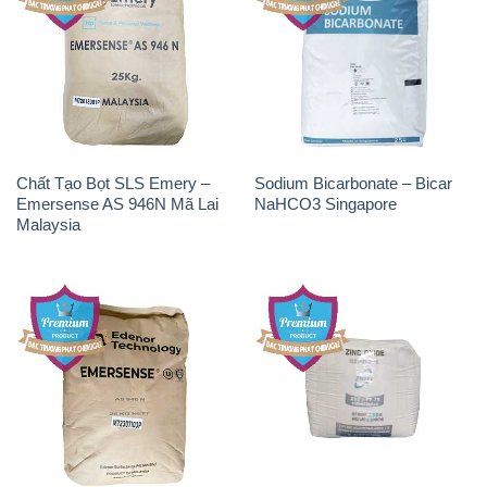
Chất Tạo Bọt SLS Emery –
Sodium Bicarbonate – Bicar
Emersense AS 946N Mã Lai
NaHCO3 Singapore
Malaysia
Chất Tạo Bọt SLS Emersense
Zinc Oxide – Bột Kẽm Oxit
Mã Lai Malaysia
ZNO Jumbo Bành Thái Lan
Thailand