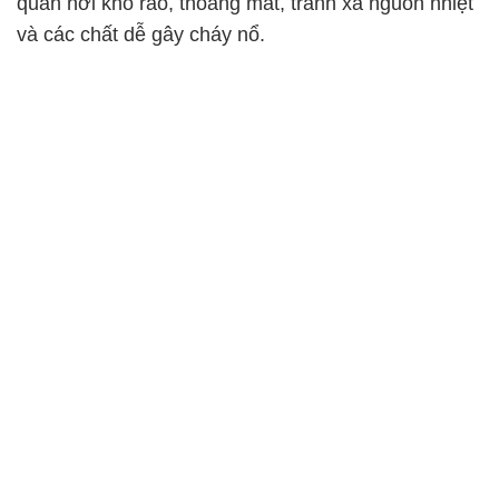
quản nơi khô ráo, thoáng mát, tránh xa nguồn nhiệt
và các chất dễ gây cháy nổ.