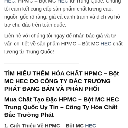
HEC
, HPMC – Bột MC
HEC
từ Trung Quốc. Chúng
tôi cam kết cung cấp sản phẩm chất lượng cao,
nguồn gốc rõ ràng, giá cả cạnh tranh và dịch vụ hỗ
trợ chu đáo trên toàn quốc.
Liên hệ với chúng tôi ngay để nhận báo giá và tư
vấn chi tiết về sản phẩm HPMC – Bột MC
HEC
chất
lượng từ Trung Quốc!
——————————————–
TÌM HIỂU THÊM HÓA CHẤT HPMC – Bột
MC HEC DO CÔNG TY ĐẮC TRƯỜNG
PHÁT ĐANG BÁN VÀ PHÂN PHỐI
Mua Chất Tạo Đặc HPMC – Bột MC HEC
Trung Quốc Uy Tín – Công Ty Hóa Chất
Đắc Trường Phát
1. Giới Thiệu Về HPMC – Bột MC
HEC