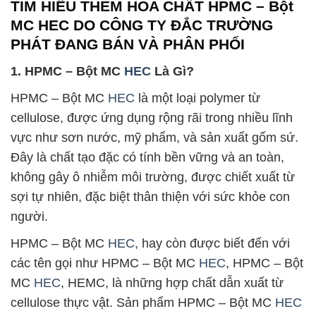
TÌM HIỂU THÊM HÓA CHẤT HPMC – Bột
MC HEC DO CÔNG TY ĐẮC TRƯỜNG
PHÁT ĐANG BÁN VÀ PHÂN PHỐI
1. HPMC – Bột MC
HEC
Là Gì?
HPMC – Bột MC
HEC
là một loại polymer từ
cellulose, được ứng dụng rộng rãi trong nhiều lĩnh
vực như sơn nước, mỹ phẩm, và sản xuất gốm sứ.
Đây là chất tạo đặc có tính bền vững và an toàn,
không gây ô nhiễm môi trường, được chiết xuất từ
sợi tự nhiên, đặc biệt thân thiện với sức khỏe con
người.
HPMC – Bột MC
HEC
, hay còn được biết đến với
các tên gọi như HPMC – Bột MC
HEC
, HPMC – Bột
MC
HEC
, HEMC, là những hợp chất dẫn xuất từ
cellulose thực vật. Sản phẩm HPMC – Bột MC
HEC