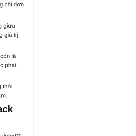
g chỉ đơn
g giữa
giá trị
 còn là
ục phát
 thời
ẩm.
ack
ulated**