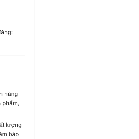
đăng:
ín hàng
n phẩm,
ất lượng
đảm bảo