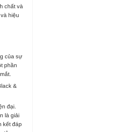
h chất và
 và hiệu
ng của sự
ột phần
mắt.
Black &
ện đại.
 là giải
 kết đáp