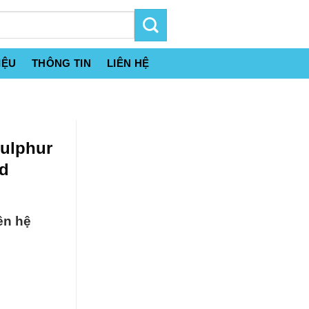
IỆU
THÔNG TIN
LIÊN HỆ
ulphur
ed
ên hệ