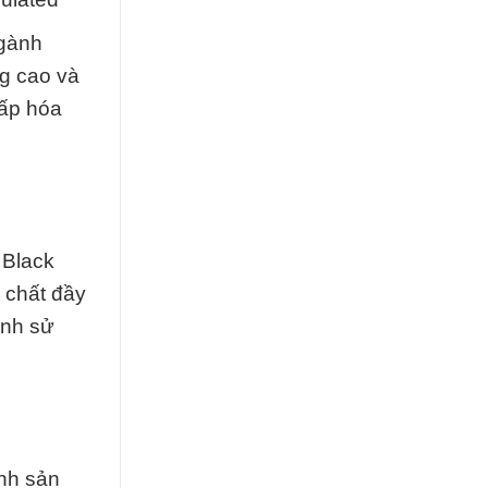
ngành
ng cao và
cấp hóa
 Black
 chất đầy
ình sử
ình sản