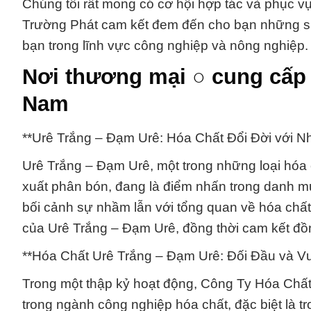
Chúng tôi rất mong có cơ hội hợp tác và phục v
Trường Phát cam kết đem đến cho bạn những sản
bạn trong lĩnh vực công nghiệp và nông nghiệp.
Nơi thương mại ○ cung cấp 
Nam
**Urê Trắng – Đạm Urê: Hóa Chất Đổi Đời với N
Urê Trắng – Đạm Urê, một trong những loại hóa 
xuất phân bón, đang là điểm nhấn trong danh 
bối cảnh sự nhầm lẫn với tổng quan về hóa chất
của Urê Trắng – Đạm Urê, đồng thời cam kết đồ
**Hóa Chất Urê Trắng – Đạm Urê: Đối Đầu và 
Trong một thập kỷ hoạt động, Công Ty Hóa Chấ
trong ngành công nghiệp hóa chất, đặc biệt là t