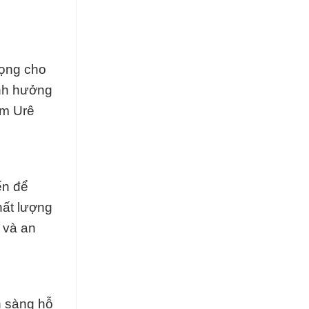
rọng cho
ảnh hưởng
ạm Urê
ến để
hất lượng
 và an
n sàng hỗ