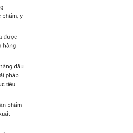
ng
c phẩm, y
đã được
ên hàng
 hàng đầu
ải pháp
c tiêu
 sản phẩm
xuất