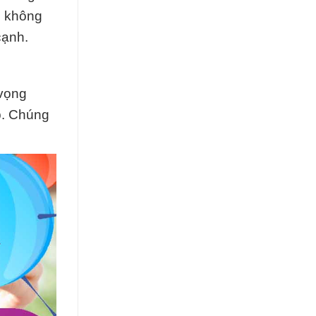
i không
cạnh.
 vọng
p. Chúng