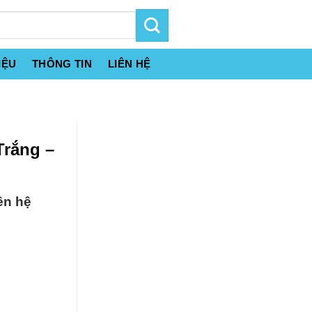
IỆU
THÔNG TIN
LIÊN HỆ
Trắng –
ên hệ