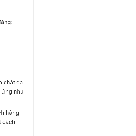
đăng:
a chất đa
p ứng nhu
ch hàng
t cách