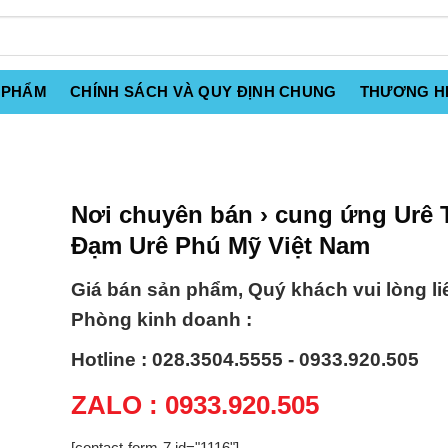
 PHẨM
CHÍNH SÁCH VÀ QUY ĐỊNH CHUNG
THƯƠNG H
Nơi chuyên bán › cung ứng Urê 
Đạm Urê Phú Mỹ Việt Nam
Giá bán sản phẩm, Quý khách vui lòng li
Phòng kinh doanh :
Hotline : 028.3504.5555 - 0933.920.505
ZALO : 0933.920.505
[contact-form-7 id="1116"]