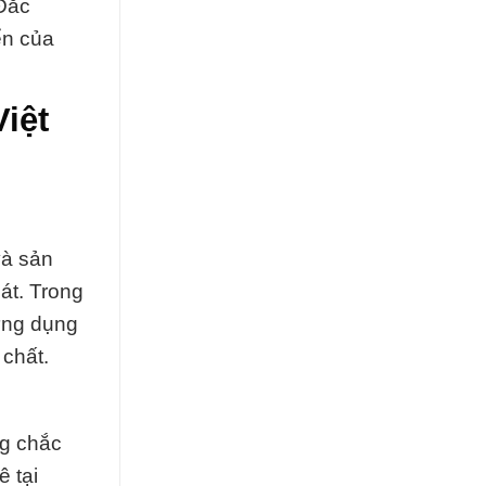
 Đắc
ển của
iệt
và sản
át. Trong
ứng dụng
chất.
ng chắc
 tại