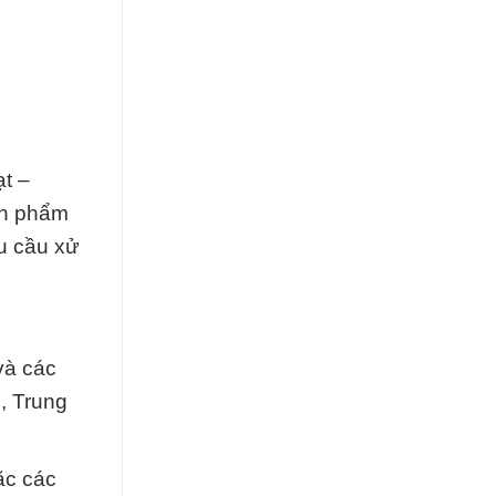
ạt –
ản phẩm
u cầu xử
và các
, Trung
ặc các