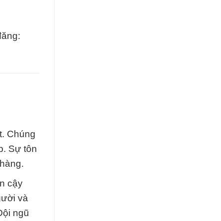
đăng:
t. Chúng
p. Sự tôn
 hàng.
in cậy
gười và
Đội ngũ