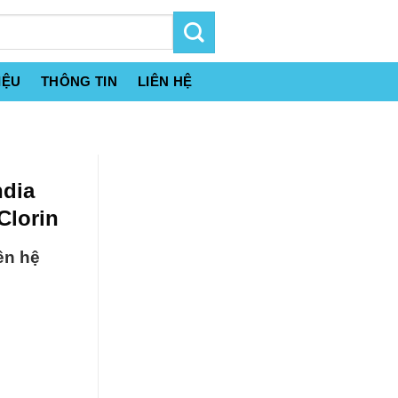
IỆU
THÔNG TIN
LIÊN HỆ
ndia
Clorin
ên hệ