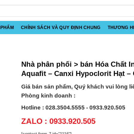
 PHẨM
CHÍNH SÁCH VÀ QUY ĐỊNH CHUNG
THƯƠNG H
Nhà phân phối > bán Hóa Chất I
Aquafit – Canxi Hypoclorit Hạt – 
Giá bán sản phẩm, Quý khách vui lòng li
Phòng kinh doanh :
Hotline : 028.3504.5555 - 0933.920.505
ZALO : 0933.920.505
[contact-form-7 id="1116"]