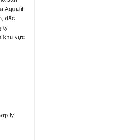
a Aquafit
n, đặc
 ty
và khu vực
ợp lý,