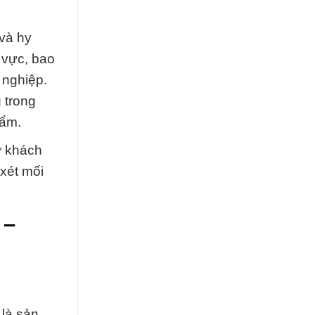
và hy
h vực, bao
 nghiệp.
 trong
hẩm.
ợ khách
xét mối
 –
 là sản