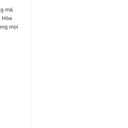
ng mà
y Hóa
ong mọi