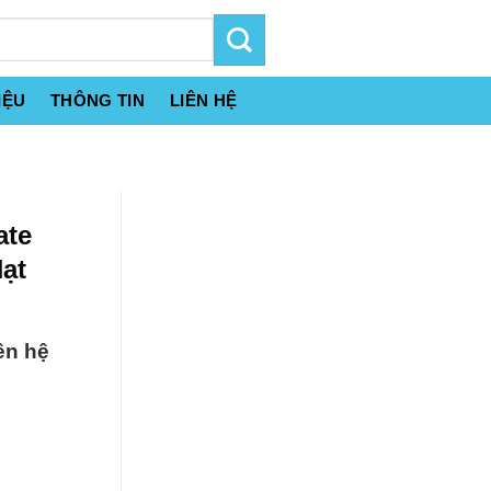
IỆU
THÔNG TIN
LIÊN HỆ
ate
ạt
ên hệ