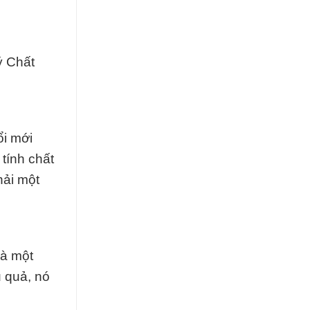
ý Chất
ổi mới
tính chất
hải một
là một
u quả, nó