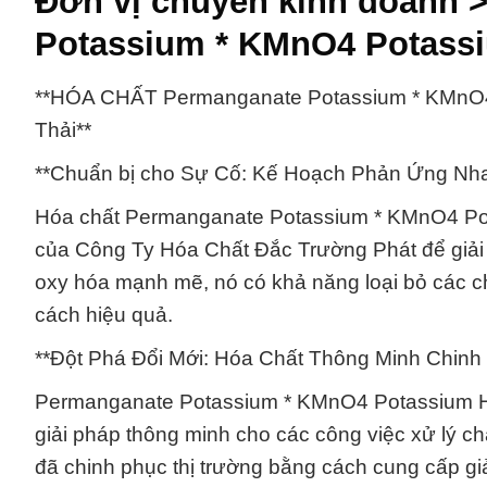
Đơn vị chuyên kinh doanh 
Potassium * KMnO4 Potass
**HÓA CHẤT Permanganate Potassium * KMnO4 
Thải**
**Chuẩn bị cho Sự Cố: Kế Hoạch Phản Ứng Nh
Hóa chất Permanganate Potassium * KMnO4 Pota
của Công Ty Hóa Chất Đắc Trường Phát để giải qu
oxy hóa mạnh mẽ, nó có khả năng loại bỏ các chấ
cách hiệu quả.
**Đột Phá Đổi Mới: Hóa Chất Thông Minh Chinh
Permanganate Potassium * KMnO4 Potassium Hạt
giải pháp thông minh cho các công việc xử lý ch
đã chinh phục thị trường bằng cách cung cấp giải