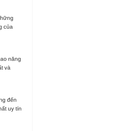
những
g của
cao năng
ất và
ang đến
ất uy tín