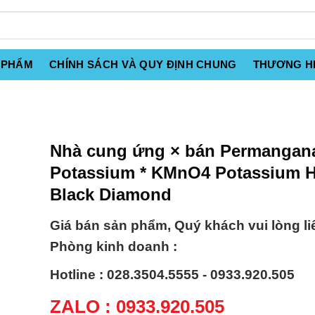
 PHẨM
CHÍNH SÁCH VÀ QUY ĐỊNH CHUNG
THƯƠNG H
Nhà cung ứng × bán Permangan
Potassium * KMnO4 Potassium H
Black Diamond
Giá bán sản phẩm, Quý khách vui lòng li
Phòng kinh doanh :
Hotline : 028.3504.5555 - 0933.920.505
ZALO : 0933.920.505