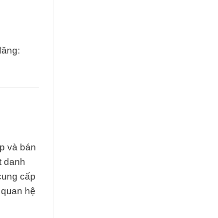
đăng:
p và bán
t danh
 cung cấp
 quan hệ