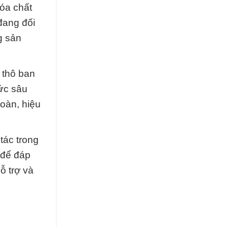
óa chất
đang đối
g sản
 thô ban
ức sâu
toàn, hiệu
tác trong
 để đáp
ỗ trợ và