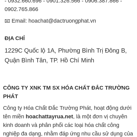
- 0932.660.696 - 0901.326.566 - 0906.387.866 -
0902.765.866
📧 Email: hoachat@dactruongphat.vn
ĐỊA CHỈ
1229C Quốc lộ 1A, Phường Bình Trị Đông B,
Quận Bình Tân, TP. Hồ Chí Minh
CÔNG TY XNK TM SX HÓA CHẤT ĐẮC TRƯỜNG
PHÁT
Công ty Hóa Chất Đắc Trường Phát, hoạt động dưới
tên miền
hoachattayrua.net
, là một đơn vị chuyên
kinh doanh và phân phối các loại hóa chất công
nghiệp đa dạng, nhằm đáp ứng nhu cầu sử dụng của