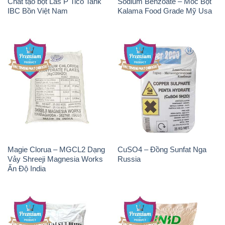
Chất tạo bọt Las P Tico Tank
Sodium Benzoate – Mốc Bột
IBC Bồn Việt Nam
Kalama Food Grade Mỹ Usa
Magie Clorua – MGCL2 Dạng
CuSO4 – Đồng Sunfat Nga
Vảy Shreeji Magnesia Works
Russia
Ấn Độ India