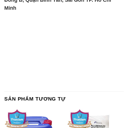
Đông B, Quận Bình Tân, Sài Gòn TP. Hồ Chí
Minh
SẢN PHẨM TƯƠNG TỰ