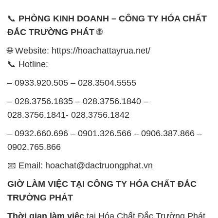
📞
PHÒNG KINH DOANH – CÔNG TY HÓA CHẤT
ĐẮC TRƯỜNG PHÁT
🌐
🌐 Website: https://hoachattayrua.net/
📞 Hotline:
– 0933.920.505 – 028.3504.5555
– 028.3756.1835 – 028.3756.1840 –
028.3756.1841- 028.3756.1842
– 0932.660.696 – 0901.326.566 – 0906.387.866 –
0902.765.866
📧 Email: hoachat@dactruongphat.vn
GIỜ LÀM VIỆC TẠI CÔNG TY HÓA CHẤT ĐẮC
TRƯỜNG PHÁT
Thời gian làm việc
tại Hóa Chất Đắc Trường Phát