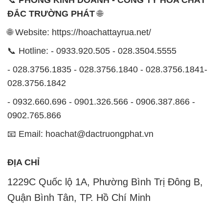
📞
PHÒNG KINH DOANH - CÔNG TY HÓA CHẤT
ĐẮC TRƯỜNG PHÁT
🌐
🌐 Website: https://hoachattayrua.net/
📞 Hotline: - 0933.920.505 - 028.3504.5555
- 028.3756.1835 - 028.3756.1840 - 028.3756.1841-
028.3756.1842
- 0932.660.696 - 0901.326.566 - 0906.387.866 -
0902.765.866
📧 Email: hoachat@dactruongphat.vn
ĐỊA CHỈ
1229C Quốc lộ 1A, Phường Bình Trị Đông B,
Quận Bình Tân, TP. Hồ Chí Minh