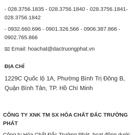
- 028.3756.1835 - 028.3756.1840 - 028.3756.1841-
028.3756.1842
- 0932.660.696 - 0901.326.566 - 0906.387.866 -
0902.765.866
📧 Email: hoachat@dactruongphat.vn
ĐỊA CHỈ
1229C Quốc lộ 1A, Phường Bình Trị Đông B,
Quận Bình Tân, TP. Hồ Chí Minh
CÔNG TY XNK TM SX HÓA CHẤT ĐẮC TRƯỜNG
PHÁT
Công ty Hóa Chất Đắc Trường Phát, hoạt động dưới