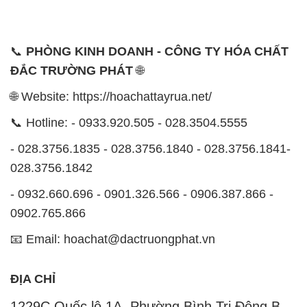
📞
PHÒNG KINH DOANH - CÔNG TY HÓA CHẤT
ĐẮC TRƯỜNG PHÁT
🌐
🌐 Website: https://hoachattayrua.net/
📞 Hotline: - 0933.920.505 - 028.3504.5555
- 028.3756.1835 - 028.3756.1840 - 028.3756.1841-
028.3756.1842
- 0932.660.696 - 0901.326.566 - 0906.387.866 -
0902.765.866
📧 Email: hoachat@dactruongphat.vn
ĐỊA CHỈ
1229C Quốc lộ 1A, Phường Bình Trị Đông B,