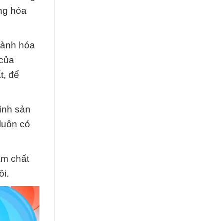
ng hóa
gành hóa
 của
t, để
rình sản
luôn có
ẩm chất
ôi.