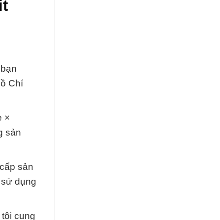
it
 bạn
Hồ Chí
e ×
g sản
 cấp sản
 sử dụng
 tôi cung