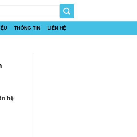
IỆU
THÔNG TIN
LIÊN HỆ
n
ên hệ