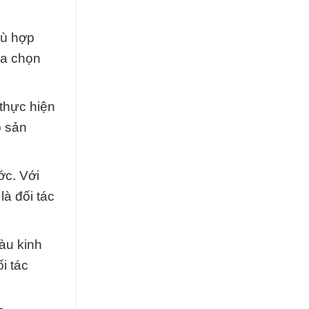
hù hợp
ựa chọn
 thực hiện
p sản
ớc. Với
là đối tác
àu kinh
i tác