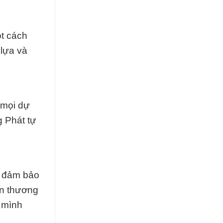
t cách
 lựa và
 mọi dự
 Phát tự
ể đảm bảo
ên thương
 mình