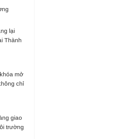
ường
ng lại
ại Thành
a khóa mở
không chỉ
àng giao
ôi trường