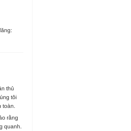
đăng:
ân thủ
úng tôi
n toàn.
bảo rằng
g quanh.