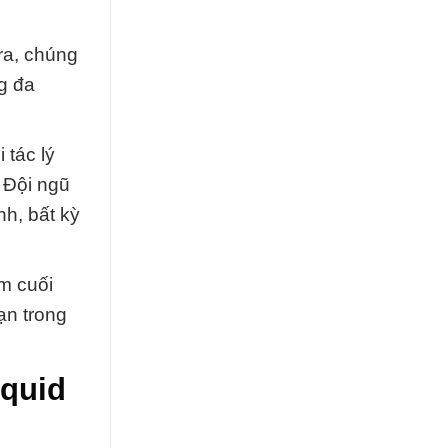
ra, chúng
g đa
 tác lý
 Đội ngũ
nh, bất kỳ
m cuối
ạn trong
iquid