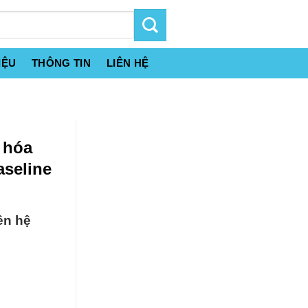
IỆU
THÔNG TIN
LIÊN HỆ
 hóa
aseline
ên hệ