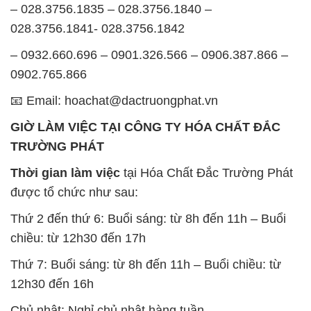
– 028.3756.1835 – 028.3756.1840 –
028.3756.1841- 028.3756.1842
– 0932.660.696 – 0901.326.566 – 0906.387.866 –
0902.765.866
📧 Email: hoachat@dactruongphat.vn
GIỜ LÀM VIỆC TẠI CÔNG TY HÓA CHẤT ĐẮC
TRƯỜNG PHÁT
Thời gian làm việc
tại Hóa Chất Đắc Trường Phát
được tổ chức như sau:
Thứ 2 đến thứ 6: Buổi sáng: từ 8h đến 11h – Buổi
chiều: từ 12h30 đến 17h
Thứ 7: Buổi sáng: từ 8h đến 11h – Buổi chiều: từ
12h30 đến 16h
Chủ nhật: Nghỉ chủ nhật hàng tuần