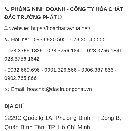
1229C Quốc lộ 1A, Phường Bình Trị Đông B,
Quận Bình Tân, TP. Hồ Chí Minh
CÔNG TY XNK TM SX HÓA CHẤT ĐẮC TRƯỜNG
PHÁT
Công ty Hóa Chất Đắc Trường Phát, hoạt động dưới
tên miền
hoachattayrua.net
, là một đơn vị chuyên
kinh doanh và phân phối các loại hóa chất công
nghiệp đa dạng, nhằm đáp ứng nhu cầu sử dụng của
khách hàng một cách tốt nhất.
Chúng tôi cam kết mang đến sự hài lòng và đáp ứng
mọi nhu cầu của khách hàng với tiêu chí hàng đầu.
Chúng tôi cung cấp những sản phẩm hóa chất với