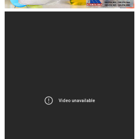
HOACHATTAYRUA.NET | Công ty phân phối /
cung cấp hóa chất tại Thành phố Hồ Chí Minh
Công ty Hóa chất Đắc Trường Phát đã xây dựng
một danh tiếng vững chắc nhờ cam kết đặt chất
lượng và uy tín lên hàng đầu. Chúng tôi tự hào là
đối tác đáng tin cậy cho mọi nhu cầu về hóa chất.