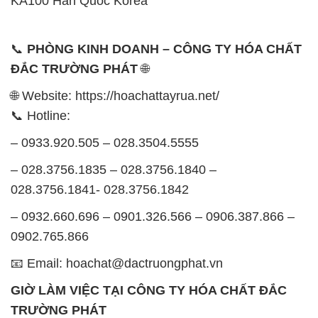
📧 Email: hoachat@dactruongphat.vn
GIỜ LÀM VIỆC TẠI CÔNG TY HÓA CHẤT ĐẮC
TRƯỜNG PHÁT
Thời gian làm việc
tại Hóa Chất Đắc Trường Phát
được tổ chức như sau:
Thứ 2 đến thứ 6: Buổi sáng: từ 8h đến 11h – Buổi
chiều: từ 12h30 đến 17h
Thứ 7: Buổi sáng: từ 8h đến 11h – Buổi chiều: từ
12h30 đến 16h
Chủ nhật: Nghỉ chủ nhật hàng tuần
Chúng tôi rất trân trọng thời gian và cam kết tuân
thủ giờ làm việc để đảm bảo sự hỗ trợ tốt nhất cho
khách hàng và đảm bảo hiệu suất công việc cao
nhất của nhân viên.