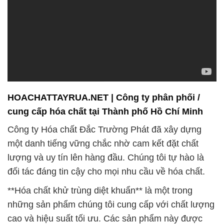
**Hóa chất khử trùng diệt khuẩn** là một trong
những sản phẩm chúng tôi cung cấp với chất lượng
cao và hiệu suất tối ưu. Các sản phẩm này được
thiết kế đặc biệt để tiêu diệt các loại vi khuẩn, virus
và vi sinh vật gây hại một cách hiệu quả và đáng tin
cậy. Chúng giúp đảm bảo môi trường sạch sẽ và an
toàn trong các ngành công nghiệp như y tế, thực
phẩm và nước uống, cũng như trong các ứng dụng
khác.
Chúng tôi cam kết cung cấp các sản phẩm hóa chất
với chất lượng đỉnh cao, được sản xuất và kiểm
định theo các tiêu chuẩn nghiêm ngặt. Đội ngũ
chuyên gia có kinh nghiệm của chúng tôi luôn sẵn
sàng hỗ trợ khách hàng trong việc chọn lựa và sử
dụng sản phẩm phù hợp với nhu cầu cụ thể của họ.