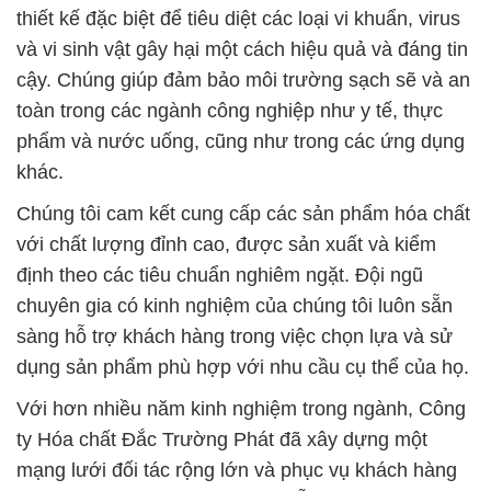
Với hơn nhiều năm kinh nghiệm trong ngành, Công
ty Hóa chất Đắc Trường Phát đã xây dựng một
mạng lưới đối tác rộng lớn và phục vụ khách hàng
trên toàn quốc. Chúng tôi luôn nỗ lực để cung cấp
giải pháp hóa chất tốt nhất, giúp khách hàng nâng
cao hiệu suất và đảm bảo an toàn trong quá trình
sử dụng.
Hãy đặt niềm tin vào Công ty Hóa chất Đắc Trường
Phát để tận hưởng sự đáng tin cậy và chất lượng
hàng đầu trong lĩnh vực hóa chất. Chúng tôi sẵn
sàng hợp tác với bạn để đảm bảo môi trường làm
việc và sản phẩm của bạn luôn đạt được tiêu chuẩn
cao nhất.
# Đơn vị thương mại → cung cấp hóa chất TiO2 ›
Oxit Titan KA100 Hàn Quốc Korea
# Cty bán Σ cung cấp hóa chất TiO2 › Oxit Titan