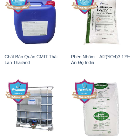
Chất tạo bọt Las P Tico Tank
Sodium Benzoate – Mốc Bột
IBC Bồn Việt Nam
Kalama Food Grade Mỹ Usa
Magie Clorua – MGCL2 Dạng
CuSO4 – Đồng Sunfat Nga
Vảy Shreeji Magnesia Works
Russia
Ấn Độ India