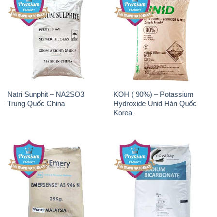
Chất Tạo Bọt SLS Emery –
Sodium Bicarbonate – Bicar
Emersense AS 946N Mã Lai
NaHCO3 Singapore
Malaysia