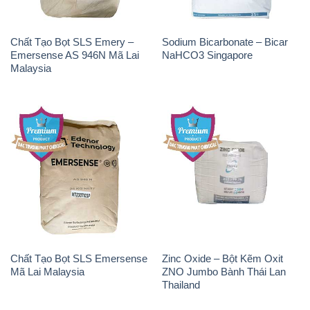
Chất Tạo Bọt SLS Emersense
Zinc Oxide – Bột Kẽm Oxit
Mã Lai Malaysia
ZNO Jumbo Bành Thái Lan
Thailand
THÔNG TIN
Giới thiệu
Sản phẩm
Chính sách và quy định chung
Tin tức