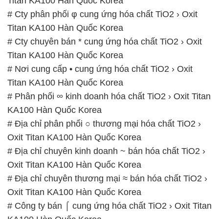
Oxit Titan KA100 Hàn Quốc Korea
# Công ty bán ⌠ cung ứng hóa chất TiO2 › Oxit Titan
KA100 Hàn Quốc Korea
📞
PHÒNG KINH DOANH – CÔNG TY HÓA CHẤT
ĐẮC TRƯỜNG PHÁT
🌐
🌐 Website: https://hoachattayrua.net/
📞 Hotline:
– 0933.920.505 – 028.3504.5555
– 028.3756.1835 – 028.3756.1840 –
028.3756.1841- 028.3756.1842
– 0932.660.696 – 0901.326.566 – 0906.387.866 –
0902.765.866