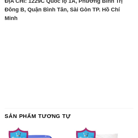
SẢN PHẨM TƯƠNG TỰ
Chất Bảo Quản CMIT Thái
Phèn Nhôm – Al2(SO4)3 17%
Lan Thailand
Ấn Độ India