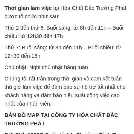
BẢN ĐỒ MAP TẠI CÔNG TY HÓA CHẤT ĐẮC
TRƯỜNG PHÁT
ĐỊA CHỈ: 1229C Quốc lộ 1A, Phường Bình Trị
Đông B, Quận Bình Tân, Sài Gòn TP. Hồ Chí
Minh