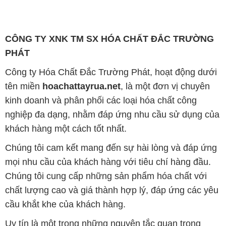
chất lượng cao và giá thành hợp lý, đáp ứng các yêu
cầu khắt khe của khách hàng.
Uy tín là một trong những nguyên tắc quan trọng
trong hoạt động kinh doanh của chúng tôi. Chúng tôi
luôn ý thức rằng những sản phẩm mà chúng tôi cung
cấp cần phải đáp ứng tiêu chuẩn chất lượng cao, đáp
ứng yêu cầu và làm hài lòng đối tác. Đồng thời,
chúng tôi cố gắng duy trì mức giá hợp lý, nhằm xây
dựng sự phát triển và tương lai bền vững cùng đối
tác trên con đường phát triển.
Công ty Hóa Chất Đắc Trường Phát có khả năng đáp
ứng đa dạng các nhu cầu về hóa chất, phục vụ cho
tất cả các ngành nghề và lĩnh vực sản xuất tại TP. Hồ
Chí Minh. Sứ mệnh của chúng tôi là cung cấp và
phân phối những sản phẩm hóa chất đáng tin cậy,