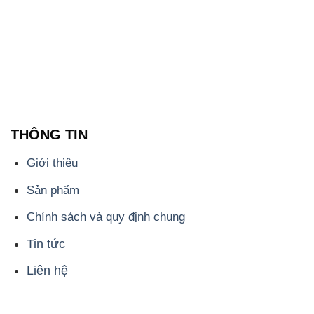
Liên hệ
📞
PHÒNG KINH DOANH - CÔNG TY HÓA CHẤT
ĐẮC TRƯỜNG PHÁT
🌐
🌐 Website: https://hoachattayrua.net/
📞 Hotline: - 0933.920.505 - 028.3504.5555
- 028.3756.1835 - 028.3756.1840 - 028.3756.1841-
028.3756.1842
- 0932.660.696 - 0901.326.566 - 0906.387.866 -
0902.765.866
📧 Email: hoachat@dactruongphat.vn
ĐỊA CHỈ