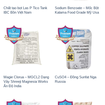
Natri Sunphit – NA2SO3
KOH ( 90%) – Potassium
Trung Quốc China
Hydroxide Unid Hàn Quốc
Korea