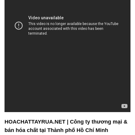
HOACHATTAYRUA.NET | Công ty thương mại &
bán hóa chất tại Thành phố Hồ Chí Minh
Công ty Hóa chất Đắc Trường Phát tự hào là đối tác
đáng tin cậy trong lĩnh vực cung cấp và phân phối
hóa chất. Chúng tôi hiểu rằng không phải mọi vấn
đề đều có một giải pháp “one-size-fits-all”, và vì vậy,