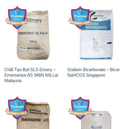
Chất Tạo Bọt SLS Emery –
Sodium Bicarbonate – Bicar
Emersense AS 946N Mã Lai
NaHCO3 Singapore
Malaysia
Chất Tạo Bọt SLS Emersense
Zinc Oxide – Bột Kẽm Oxit