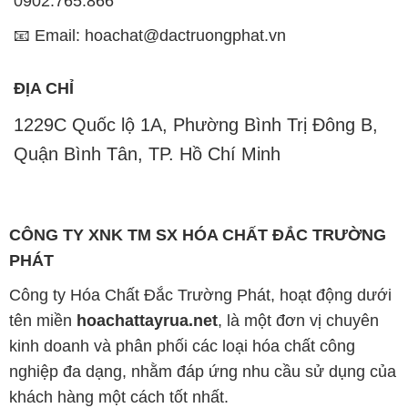
1229C Quốc lộ 1A, Phường Bình Trị Đông B,
Quận Bình Tân, TP. Hồ Chí Minh
CÔNG TY XNK TM SX HÓA CHẤT ĐẮC TRƯỜNG
PHÁT
Công ty Hóa Chất Đắc Trường Phát, hoạt động dưới
tên miền
hoachattayrua.net
, là một đơn vị chuyên
kinh doanh và phân phối các loại hóa chất công
nghiệp đa dạng, nhằm đáp ứng nhu cầu sử dụng của
khách hàng một cách tốt nhất.
Chúng tôi cam kết mang đến sự hài lòng và đáp ứng
mọi nhu cầu của khách hàng với tiêu chí hàng đầu.
Chúng tôi cung cấp những sản phẩm hóa chất với
chất lượng cao và giá thành hợp lý, đáp ứng các yêu