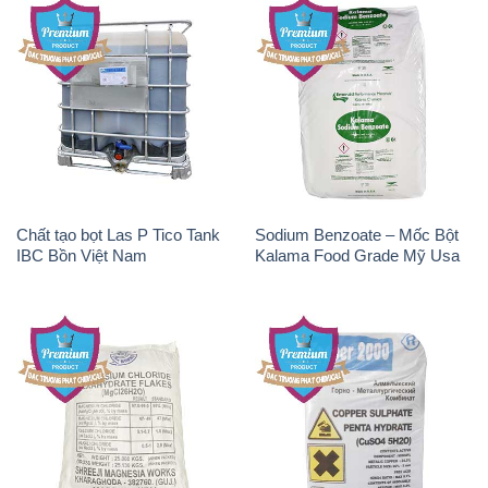
Chất tạo bọt Las P Tico Tank
Sodium Benzoate – Mốc Bột
IBC Bồn Việt Nam
Kalama Food Grade Mỹ Usa
Magie Clorua – MGCL2 Dạng
CuSO4 – Đồng Sunfat Nga
Vảy Shreeji Magnesia Works
Russia
Ấn Độ India