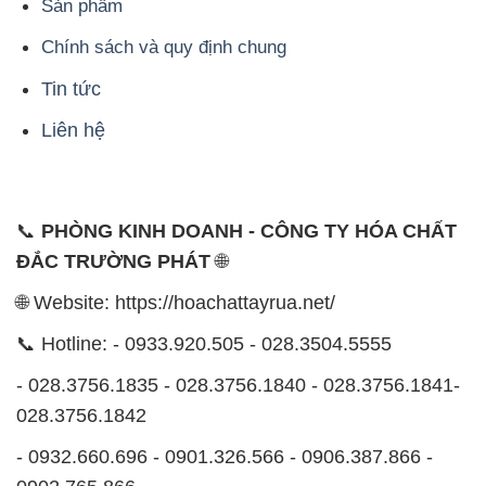
📞
PHÒNG KINH DOANH - CÔNG TY HÓA CHẤT
ĐẮC TRƯỜNG PHÁT
🌐
🌐 Website: https://hoachattayrua.net/
📞 Hotline: - 0933.920.505 - 028.3504.5555
- 028.3756.1835 - 028.3756.1840 - 028.3756.1841-
028.3756.1842
- 0932.660.696 - 0901.326.566 - 0906.387.866 -
0902.765.866
📧 Email: hoachat@dactruongphat.vn
ĐỊA CHỈ