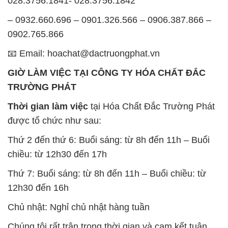
GIỜ LÀM VIỆC TẠI CÔNG TY HÓA CHẤT ĐẮC
TRƯỜNG PHÁT
Thời gian làm việc
tại Hóa Chất Đắc Trường Phát
được tổ chức như sau:
Thứ 2 đến thứ 6: Buổi sáng: từ 8h đến 11h – Buổi
chiều: từ 12h30 đến 17h
Thứ 7: Buổi sáng: từ 8h đến 11h – Buổi chiều: từ
12h30 đến 16h
Chủ nhật: Nghỉ chủ nhật hàng tuần
Chúng tôi rất trân trọng thời gian và cam kết tuân
thủ giờ làm việc để đảm bảo sự hỗ trợ tốt nhất cho
khách hàng và đảm bảo hiệu suất công việc cao
nhất của nhân viên.
BẢN ĐỒ MAP TẠI CÔNG TY HÓA CHẤT ĐẮC