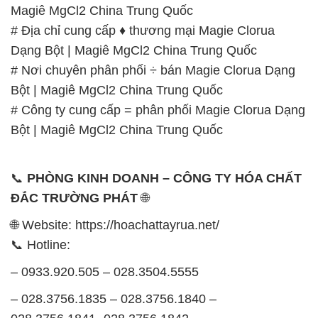
Bột | Magiê MgCl2 China Trung Quốc
# Công ty cung cấp = phân phối Magie Clorua Dạng
Bột | Magiê MgCl2 China Trung Quốc
📞
PHÒNG KINH DOANH – CÔNG TY HÓA CHẤT
ĐẮC TRƯỜNG PHÁT
🌐
🌐 Website: https://hoachattayrua.net/
📞 Hotline:
– 0933.920.505 – 028.3504.5555
– 028.3756.1835 – 028.3756.1840 –
028.3756.1841- 028.3756.1842
– 0932.660.696 – 0901.326.566 – 0906.387.866 –
0902.765.866
📧 Email: hoachat@dactruongphat.vn