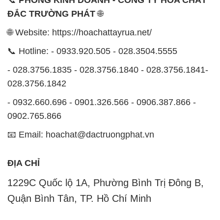
📞
PHÒNG KINH DOANH - CÔNG TY HÓA CHẤT
ĐẮC TRƯỜNG PHÁT
🌐
🌐 Website: https://hoachattayrua.net/
📞 Hotline: - 0933.920.505 - 028.3504.5555
- 028.3756.1835 - 028.3756.1840 - 028.3756.1841-
028.3756.1842
- 0932.660.696 - 0901.326.566 - 0906.387.866 -
0902.765.866
📧 Email: hoachat@dactruongphat.vn
ĐỊA CHỈ
1229C Quốc lộ 1A, Phường Bình Trị Đông B,
Quận Bình Tân, TP. Hồ Chí Minh