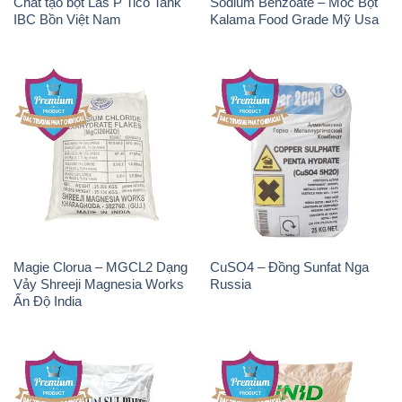
Chất tạo bọt Las P Tico Tank
Sodium Benzoate – Mốc Bột
IBC Bồn Việt Nam
Kalama Food Grade Mỹ Usa
Magie Clorua – MGCL2 Dạng
CuSO4 – Đồng Sunfat Nga
Vảy Shreeji Magnesia Works
Russia
Ấn Độ India