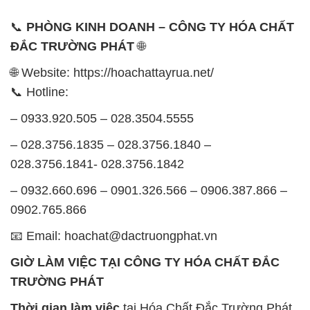
📞
PHÒNG KINH DOANH – CÔNG TY HÓA CHẤT
ĐẮC TRƯỜNG PHÁT
🌐
🌐 Website: https://hoachattayrua.net/
📞 Hotline:
– 0933.920.505 – 028.3504.5555
– 028.3756.1835 – 028.3756.1840 –
028.3756.1841- 028.3756.1842
– 0932.660.696 – 0901.326.566 – 0906.387.866 –
0902.765.866
📧 Email: hoachat@dactruongphat.vn
GIỜ LÀM VIỆC TẠI CÔNG TY HÓA CHẤT ĐẮC
TRƯỜNG PHÁT
Thời gian làm việc
tại Hóa Chất Đắc Trường Phát