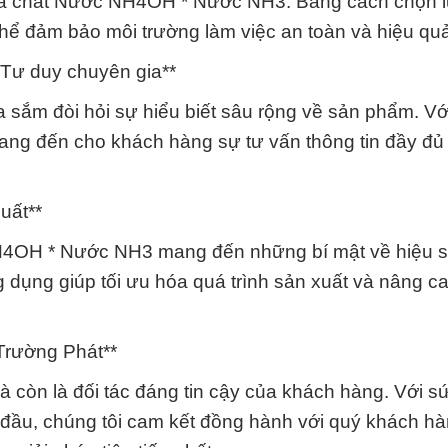
óa chất Nước NH4OH * Nước NH3. Bằng cách chọn l
thể đảm bảo môi trường làm việc an toàn và hiệu qu
 Tư duy chuyên gia**
 sắm đòi hỏi sự hiểu biết sâu rộng về sản phẩm. Vớ
ang đến cho khách hàng sự tư vấn thông tin đầy đủ
uất**
NH4OH * Nước NH3 mang đến những bí mật về hiệu s
g dụng giúp tối ưu hóa quá trình sản xuất và nâng c
Trường Phát**
à còn là đối tác đáng tin cậy của khách hàng. Với 
đầu, chúng tôi cam kết đồng hành với quý khách hà