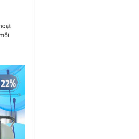
hoạt
 mỗi