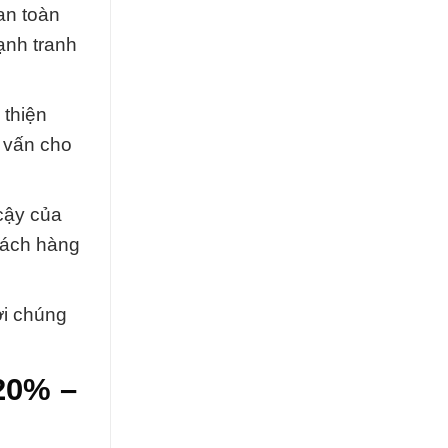
an toàn
ạnh tranh
 thiện
ư vấn cho
 cậy của
hách hàng
ới chúng
20% –