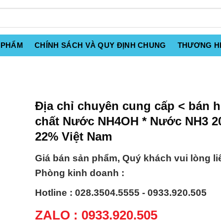
 PHẨM
CHÍNH SÁCH VÀ QUY ĐỊNH CHUNG
THƯƠNG H
Địa chỉ chuyên cung cấp < bán 
chất Nước NH4OH * Nước NH3 2
22% Việt Nam
Giá bán sản phẩm, Quý khách vui lòng li
Phòng kinh doanh :
Hotline : 028.3504.5555 - 0933.920.505
ZALO : 0933.920.505