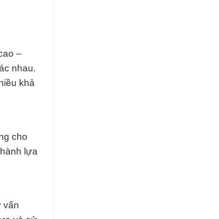
cao –
ác nhau.
nhiều khả
ng cho
thành lựa
ư vấn