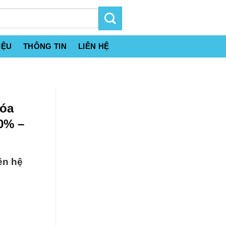
IỆU
THÔNG TIN
LIÊN HỆ
hóa
0% –
ên hệ