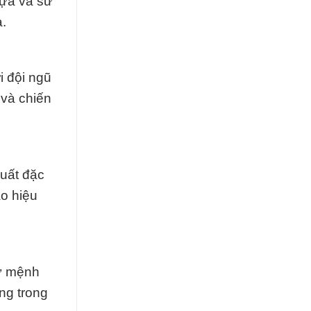
ựa và sử
ả.
i đội ngũ
 và chiến
uất đặc
ao hiệu
sứ mệnh
ng trong