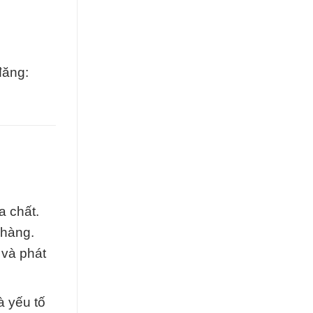
đăng:
a chất.
 hàng.
 và phát
à yếu tố