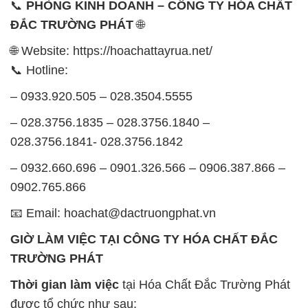
📞
PHÒNG KINH DOANH – CÔNG TY HÓA CHẤT
ĐẮC TRƯỜNG PHÁT
🌐
🌐 Website: https://hoachattayrua.net/
📞 Hotline:
– 0933.920.505 – 028.3504.5555
– 028.3756.1835 – 028.3756.1840 –
028.3756.1841- 028.3756.1842
– 0932.660.696 – 0901.326.566 – 0906.387.866 –
0902.765.866
📧 Email: hoachat@dactruongphat.vn
GIỜ LÀM VIỆC TẠI CÔNG TY HÓA CHẤT ĐẮC
TRƯỜNG PHÁT
Thời gian làm việc
tại Hóa Chất Đắc Trường Phát
được tổ chức như sau: