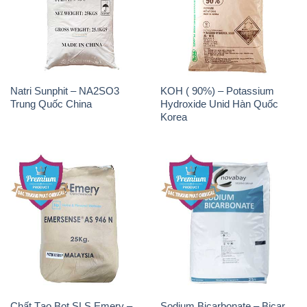
Natri Sunphit – NA2SO3
KOH ( 90%) – Potassium
Trung Quốc China
Hydroxide Unid Hàn Quốc
Korea
Chất Tạo Bọt SLS Emery –
Sodium Bicarbonate – Bicar