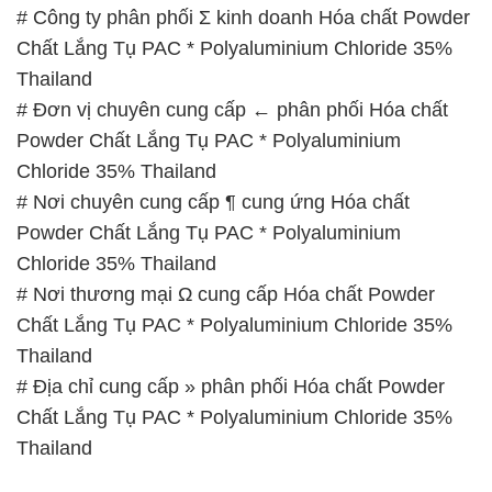
# Nơi thương mại Ω cung cấp Hóa chất Powder
Chất Lắng Tụ PAC * Polyaluminium Chloride 35%
Thailand
# Địa chỉ cung cấp » phân phối Hóa chất Powder
Chất Lắng Tụ PAC * Polyaluminium Chloride 35%
Thailand
📞
PHÒNG KINH DOANH – CÔNG TY HÓA CHẤT
ĐẮC TRƯỜNG PHÁT
🌐
🌐 Website: https://hoachattayrua.net/
📞 Hotline:
– 0933.920.505 – 028.3504.5555
– 028.3756.1835 – 028.3756.1840 –
028.3756.1841- 028.3756.1842