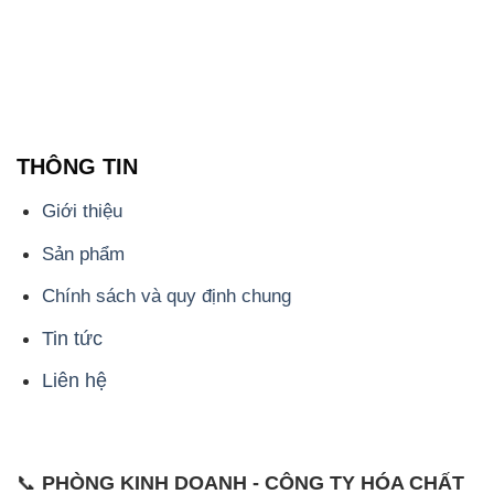
Chính sách và quy định chung
Tin tức
Liên hệ
📞
PHÒNG KINH DOANH - CÔNG TY HÓA CHẤT
ĐẮC TRƯỜNG PHÁT
🌐
🌐 Website: https://hoachattayrua.net/
📞 Hotline: - 0933.920.505 - 028.3504.5555
- 028.3756.1835 - 028.3756.1840 - 028.3756.1841-
028.3756.1842
- 0932.660.696 - 0901.326.566 - 0906.387.866 -
0902.765.866