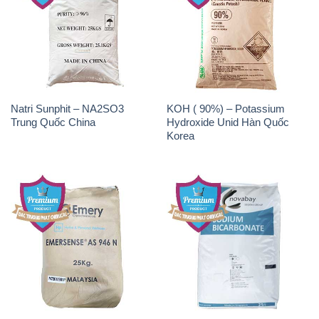
Chất Tạo Bọt SLS Emery –
Sodium Bicarbonate – Bicar
Emersense AS 946N Mã Lai
NaHCO3 Singapore
Malaysia