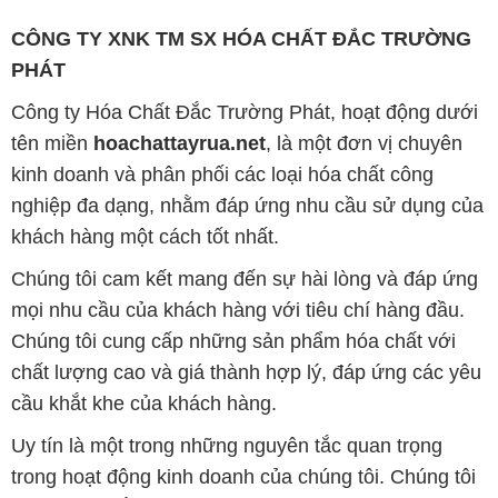
Chúng tôi cam kết mang đến sự hài lòng và đáp ứng
mọi nhu cầu của khách hàng với tiêu chí hàng đầu.
Chúng tôi cung cấp những sản phẩm hóa chất với
chất lượng cao và giá thành hợp lý, đáp ứng các yêu
cầu khắt khe của khách hàng.
Uy tín là một trong những nguyên tắc quan trọng
trong hoạt động kinh doanh của chúng tôi. Chúng tôi
luôn ý thức rằng những sản phẩm mà chúng tôi cung
cấp cần phải đáp ứng tiêu chuẩn chất lượng cao, đáp
ứng yêu cầu và làm hài lòng đối tác. Đồng thời,
chúng tôi cố gắng duy trì mức giá hợp lý, nhằm xây
dựng sự phát triển và tương lai bền vững cùng đối
tác trên con đường phát triển.
Công ty Hóa Chất Đắc Trường Phát có khả năng đáp
ứng đa dạng các nhu cầu về hóa chất, phục vụ cho
tất cả các ngành nghề và lĩnh vực sản xuất tại TP. Hồ