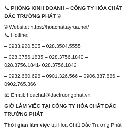
– 0932.660.696 – 0901.326.566 – 0906.387.866 –
0902.765.866
📧 Email: hoachat@dactruongphat.vn
GIỜ LÀM VIỆC TẠI CÔNG TY HÓA CHẤT ĐẮC
TRƯỜNG PHÁT
Thời gian làm việc
tại Hóa Chất Đắc Trường Phát
được tổ chức như sau:
Thứ 2 đến thứ 6: Buổi sáng: từ 8h đến 11h – Buổi
chiều: từ 12h30 đến 17h
Thứ 7: Buổi sáng: từ 8h đến 11h – Buổi chiều: từ
12h30 đến 16h
Chủ nhật: Nghỉ chủ nhật hàng tuần
Chúng tôi rất trân trọng thời gian và cam kết tuân