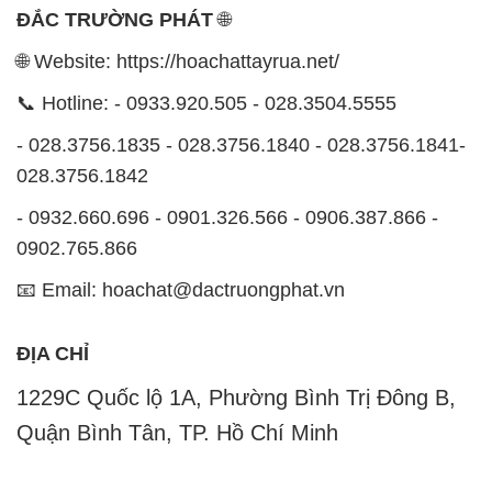
📧 Email: hoachat@dactruongphat.vn
ĐỊA CHỈ
1229C Quốc lộ 1A, Phường Bình Trị Đông B,
Quận Bình Tân, TP. Hồ Chí Minh
CÔNG TY XNK TM SX HÓA CHẤT ĐẮC TRƯỜNG
PHÁT
Công ty Hóa Chất Đắc Trường Phát, hoạt động dưới
tên miền
hoachattayrua.net
, là một đơn vị chuyên
kinh doanh và phân phối các loại hóa chất công
nghiệp đa dạng, nhằm đáp ứng nhu cầu sử dụng của
khách hàng một cách tốt nhất.