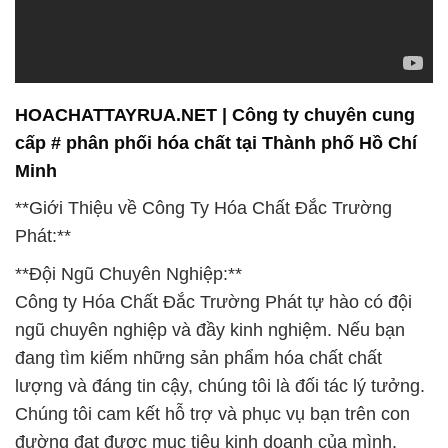
**Đội Ngũ Chuyên Nghiệp:**
Công ty Hóa Chất Đắc Trường Phát tự hào có đội
ngũ chuyên nghiệp và đầy kinh nghiệm. Nếu bạn
đang tìm kiếm những sản phẩm hóa chất chất
lượng và đáng tin cậy, chúng tôi là đối tác lý tưởng.
Chúng tôi cam kết hỗ trợ và phục vụ bạn trên con
đường đạt được mục tiêu kinh doanh của mình.
**Hóa Chất Xây Dựng:**
Chúng tôi chuyên cung cấp các sản phẩm hóa chất
hỗ trợ trong việc xây dựng và bảo trì công trình xây
dựng. Cam kết tạo điều kiện thuận lợi để xây dựng
mối quan hệ đáng tin cậy và lâu dài với khách hàng.
Sự đa dạng trong danh mục sản phẩm giúp các
doanh nghiệp lựa chọn và ứng dụng phù hợp với
nhu cầu của họ.