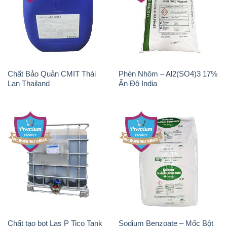
Chất tạo bọt Las P Tico Tank
Sodium Benzoate – Mốc Bột
IBC Bồn Việt Nam
Kalama Food Grade Mỹ Usa