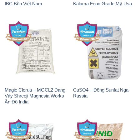
Magie Clorua – MGCL2 Dạng
CuSO4 – Đồng Sunfat Nga
Vảy Shreeji Magnesia Works
Russia
Ấn Độ India
Natri Sunphit – NA2SO3
KOH ( 90%) – Potassium
Trung Quốc China
Hydroxide Unid Hàn Quốc
Korea