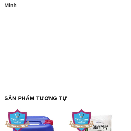
SẢN PHẨM TƯƠNG TỰ
Chất Bảo Quản CMIT Thái
Phèn Nhôm – Al2(SO4)3 17%
Lan Thailand
Ấn Độ India