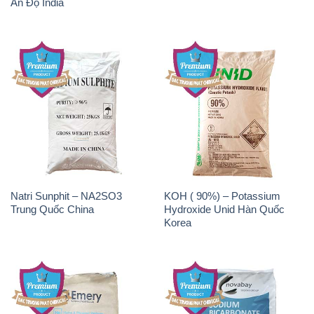
Sản phẩm
Chính sách và quy định chung
Tin tức
Liên hệ
📞
PHÒNG KINH DOANH - CÔNG TY HÓA CHẤT
ĐẮC TRƯỜNG PHÁT
🌐
🌐 Website: https://hoachattayrua.net/
📞 Hotline: - 0933.920.505 - 028.3504.5555
- 028.3756.1835 - 028.3756.1840 - 028.3756.1841-
028.3756.1842
- 0932.660.696 - 0901.326.566 - 0906.387.866 -