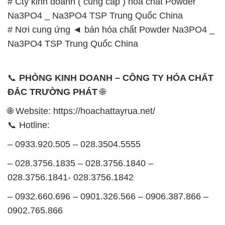
SẢN PHẨM TƯƠNG TỰ
Chất Bảo Quản CMIT Thái
Phèn Nhôm – Al2(SO4)3 17%
Lan Thailand
Ấn Độ India