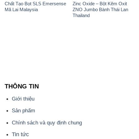
khách hàng một cách tốt nhất.
Chúng tôi cam kết mang đến sự hài lòng và đáp ứng
mọi nhu cầu của khách hàng với tiêu chí hàng đầu.
Chúng tôi cung cấp những sản phẩm hóa chất với
chất lượng cao và giá thành hợp lý, đáp ứng các yêu
cầu khắt khe của khách hàng.
Uy tín là một trong những nguyên tắc quan trọng
trong hoạt động kinh doanh của chúng tôi. Chúng tôi
luôn ý thức rằng những sản phẩm mà chúng tôi cung
cấp cần phải đáp ứng tiêu chuẩn chất lượng cao, đáp
ứng yêu cầu và làm hài lòng đối tác. Đồng thời,
chúng tôi cố gắng duy trì mức giá hợp lý, nhằm xây
dựng sự phát triển và tương lai bền vững cùng đối
tác trên con đường phát triển.
Công ty Hóa Chất Đắc Trường Phát có khả năng đáp