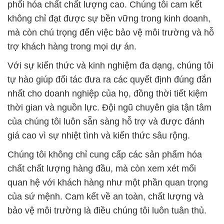
# Cty cung ứng √ bán hóa chất Powder Na3PO4 _
Na3PO4 TSP Trung Quốc China
# Nơi phân phối / cung cấp hóa chất Powder
Na3PO4 _ Na3PO4 TSP Trung Quốc China
# Cty kinh doanh ( cung cấp ) hóa chất Powder
Na3PO4 _ Na3PO4 TSP Trung Quốc China
# Nơi cung ứng ◄ bán hóa chất Powder Na3PO4 _
Na3PO4 TSP Trung Quốc China
📞
PHÒNG KINH DOANH – CÔNG TY HÓA CHẤT
ĐẮC TRƯỜNG PHÁT
🌐
🌐 Website: https://hoachattayrua.net/
📞 Hotline:
– 0933.920.505 – 028.3504.5555
– 028.3756.1835 – 028.3756.1840 –