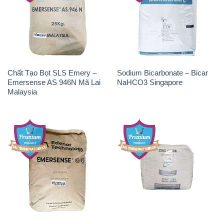
0902.765.866
📧 Email: hoachat@dactruongphat.vn
ĐỊA CHỈ
1229C Quốc lộ 1A, Phường Bình Trị Đông B,
Quận Bình Tân, TP. Hồ Chí Minh
CÔNG TY XNK TM SX HÓA CHẤT ĐẮC TRƯỜNG
PHÁT
Công ty Hóa Chất Đắc Trường Phát, hoạt động dưới
tên miền
hoachattayrua.net
, là một đơn vị chuyên
kinh doanh và phân phối các loại hóa chất công
nghiệp đa dạng, nhằm đáp ứng nhu cầu sử dụng của