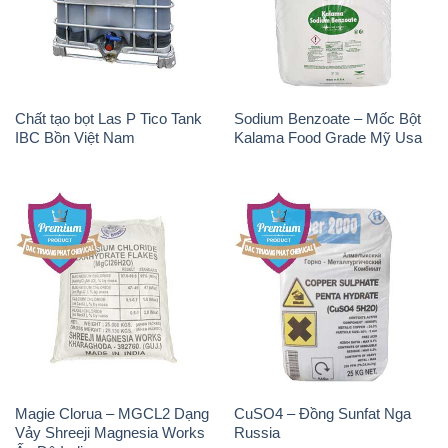
Chất Tạo Bọt SLS Emersense
Zinc Oxide – Bột Kẽm Oxit
Mã Lai Malaysia
ZNO Jumbo Bành Thái Lan
Thailand
THÔNG TIN
Giới thiệu