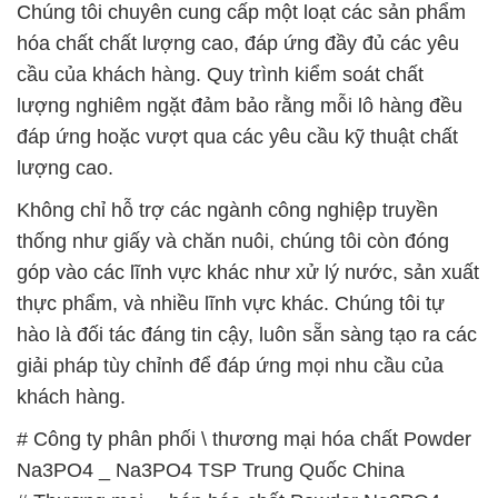
028.3756.1841- 028.3756.1842
– 0932.660.696 – 0901.326.566 – 0906.387.866 –
0902.765.866
📧 Email: hoachat@dactruongphat.vn
GIỜ LÀM VIỆC TẠI CÔNG TY HÓA CHẤT ĐẮC
TRƯỜNG PHÁT
Thời gian làm việc
tại Hóa Chất Đắc Trường Phát
được tổ chức như sau:
Thứ 2 đến thứ 6: Buổi sáng: từ 8h đến 11h – Buổi
chiều: từ 12h30 đến 17h
Thứ 7: Buổi sáng: từ 8h đến 11h – Buổi chiều: từ
12h30 đến 16h
Chủ nhật: Nghỉ chủ nhật hàng tuần