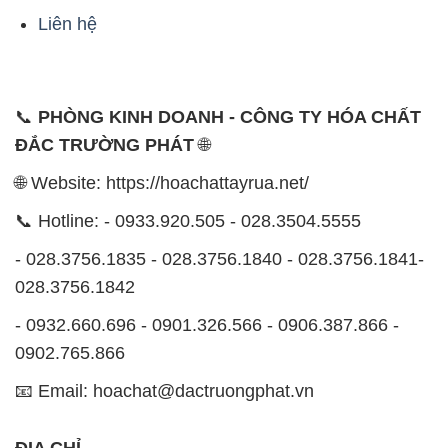
ứng đa dạng các nhu cầu về hóa chất, phục vụ cho
tất cả các ngành nghề và lĩnh vực sản xuất tại TP. Hồ
Chí Minh. Sứ mệnh của chúng tôi là cung cấp và
phân phối những sản phẩm hóa chất đáng tin cậy,
chất lượng và có giá thành tốt nhất trên thị trường.
Chúng tôi tự hào có đội ngũ nhân viên giàu kinh
nghiệm và am hiểu sâu về ngành hóa chất. Đội ngũ
của chúng tôi luôn sẵn sàng tư vấn và hỗ trợ khách
hàng một cách chuyên nghiệp, nhằm đáp ứng tối đa
yêu cầu và giải pháp tốt nhất cho khách hàng.
Để biết thêm thông tin chi tiết và được tư vấn, quý
khách hàng có thể truy cập vào trang web của chúng
tôi tại địa chỉ hoachattayrua.net. Chúng tôi rất mong
được phục vụ và xây dựng mối quan hệ lâu dài, hợp
tác cùng nhau phát triển.