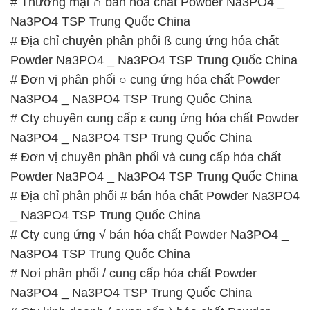
Chúng tôi rất trân trọng thời gian và cam kết tuân
thủ giờ làm việc để đảm bảo sự hỗ trợ tốt nhất cho
khách hàng và đảm bảo hiệu suất công việc cao
nhất của nhân viên.
BẢN ĐỒ MAP TẠI CÔNG TY HÓA CHẤT ĐẮC
TRƯỜNG PHÁT
ĐỊA CHỈ: 1229C Quốc lộ 1A, Phường Bình Trị
Đông B, Quận Bình Tân, Sài Gòn TP. Hồ Chí
Minh