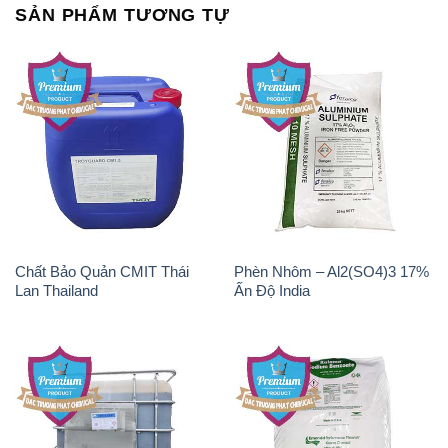
Chất Tạo Bọt SLS Emery –
Sodium Bicarbonate – Bicar
Emersense AS 946N Mã Lai
NaHCO3 Singapore
Malaysia