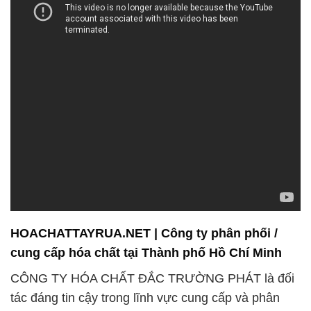
khách hàng.
# Công ty phân phối \ thương mại hóa chất Powder
Na3PO4 _ Na3PO4 TSP Trung Quốc China
# Thương mại ∩ bán hóa chất Powder Na3PO4 _
Na3PO4 TSP Trung Quốc China
# Địa chỉ chuyên phân phối ß cung ứng hóa chất
Powder Na3PO4 _ Na3PO4 TSP Trung Quốc China
# Đơn vị phân phối ○ cung ứng hóa chất Powder
Na3PO4 _ Na3PO4 TSP Trung Quốc China
# Cty chuyên cung cấp ε cung ứng hóa chất Powder
Na3PO4 _ Na3PO4 TSP Trung Quốc China
# Đơn vị chuyên phân phối và cung cấp hóa chất
Powder Na3PO4 _ Na3PO4 TSP Trung Quốc China
# Địa chỉ phân phối # bán hóa chất Powder Na3PO4
_ Na3PO4 TSP Trung Quốc China