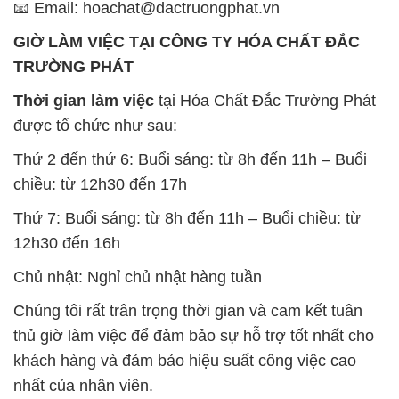
Chất tạo bọt Las P Tico Tank
Sodium Benzoate – Mốc Bột
IBC Bồn Việt Nam
Kalama Food Grade Mỹ Usa