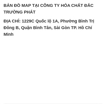
Magie Clorua – MGCL2 Dạng
CuSO4 – Đồng Sunfat Nga
Vảy Shreeji Magnesia Works
Russia
Ấn Độ India
Natri Sunphit – NA2SO3
KOH ( 90%) – Potassium
Trung Quốc China
Hydroxide Unid Hàn Quốc
Korea