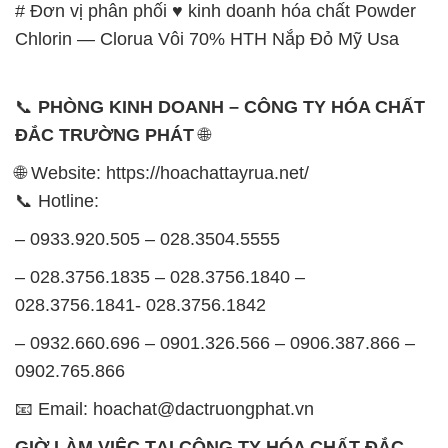
# Đơn vị phân phối ♥ kinh doanh hóa chất Powder
Chlorin — Clorua Vôi 70% HTH Nắp Đỏ Mỹ Usa
📞
PHÒNG KINH DOANH – CÔNG TY HÓA CHẤT
ĐẮC TRƯỜNG PHÁT
🌐
🌐 Website: https://hoachattayrua.net/
📞 Hotline:
– 0933.920.505 – 028.3504.5555
– 028.3756.1835 – 028.3756.1840 –
028.3756.1841- 028.3756.1842
– 0932.660.696 – 0901.326.566 – 0906.387.866 –
0902.765.866
📧 Email: hoachat@dactruongphat.vn
GIỜ LÀM VIỆC TẠI CÔNG TY HÓA CHẤT ĐẮC