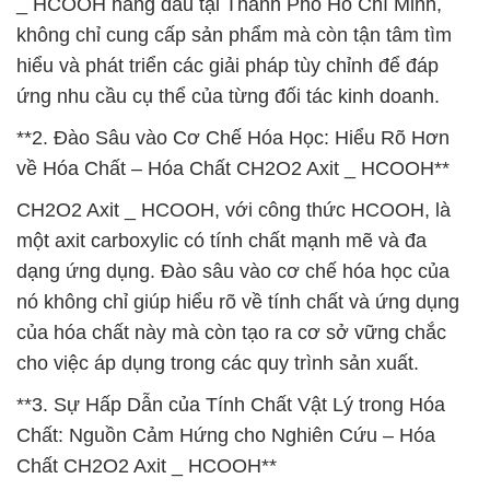
_ HCOOH hàng đầu tại Thành Phố Hồ Chí Minh,
không chỉ cung cấp sản phẩm mà còn tận tâm tìm
hiểu và phát triển các giải pháp tùy chỉnh để đáp
ứng nhu cầu cụ thể của từng đối tác kinh doanh.
**2. Đào Sâu vào Cơ Chế Hóa Học: Hiểu Rõ Hơn
về Hóa Chất – Hóa Chất CH2O2 Axit _ HCOOH**
CH2O2 Axit _ HCOOH, với công thức HCOOH, là
một axit carboxylic có tính chất mạnh mẽ và đa
dạng ứng dụng. Đào sâu vào cơ chế hóa học của
nó không chỉ giúp hiểu rõ về tính chất và ứng dụng
của hóa chất này mà còn tạo ra cơ sở vững chắc
cho việc áp dụng trong các quy trình sản xuất.
**3. Sự Hấp Dẫn của Tính Chất Vật Lý trong Hóa
Chất: Nguồn Cảm Hứng cho Nghiên Cứu – Hóa
Chất CH2O2 Axit _ HCOOH**