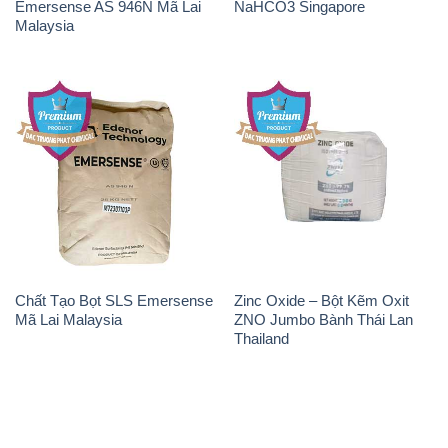
Emersense AS 946N Mã Lai
NaHCO3 Singapore
Malaysia
Chất Tạo Bọt SLS Emersense
Zinc Oxide – Bột Kẽm Oxit
Mã Lai Malaysia
ZNO Jumbo Bành Thái Lan
Thailand