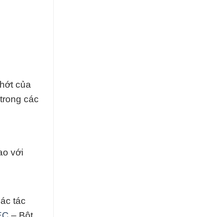
nhớt của
 trong các
ao với
các tác
EC
– Bột