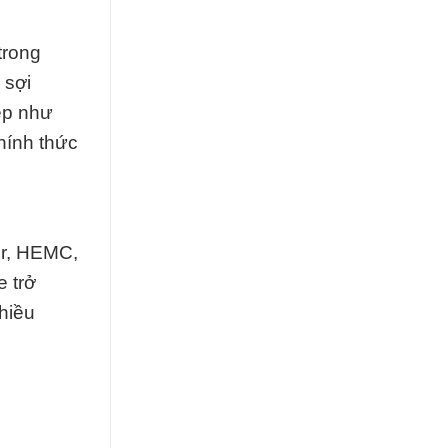
trong
 sợi
ệp như
hính thức
er, HEMC,
e trở
nhiều