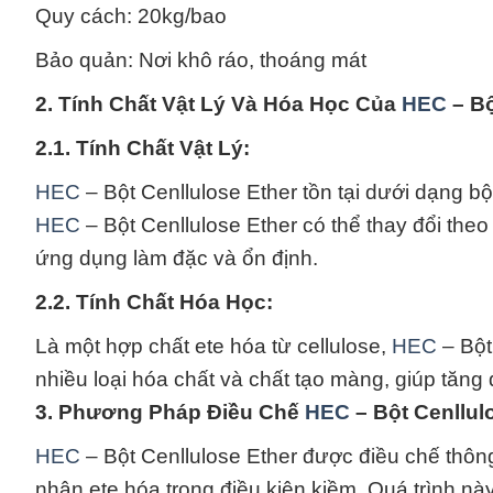
Quy cách: 20kg/bao
Bảo quản: Nơi khô ráo, thoáng mát
2. Tính Chất Vật Lý Và Hóa Học Của
HEC
– Bộ
2.1. Tính Chất Vật Lý:
HEC
– Bột Cenllulose Ether tồn tại dưới dạng bộ
HEC
– Bột Cenllulose Ether có thể thay đổi theo
ứng dụng làm đặc và ổn định.
2.2. Tính Chất Hóa Học:
Là một hợp chất ete hóa từ cellulose,
HEC
– Bột
nhiều loại hóa chất và chất tạo màng, giúp tăng
3. Phương Pháp Điều Chế
HEC
– Bột Cenllul
HEC
– Bột Cenllulose Ether được điều chế thông
nhân ete hóa trong điều kiện kiềm. Quá trình n