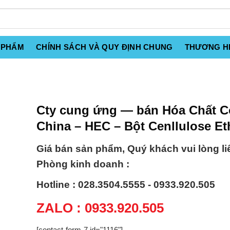
 PHẨM
CHÍNH SÁCH VÀ QUY ĐỊNH CHUNG
THƯƠNG H
Cty cung ứng — bán Hóa Chất C
China – HEC – Bột Cenllulose Et
Giá bán sản phẩm, Quý khách vui lòng li
Phòng kinh doanh :
Hotline : 028.3504.5555 - 0933.920.505
ZALO : 0933.920.505
[contact-form-7 id="1116"]