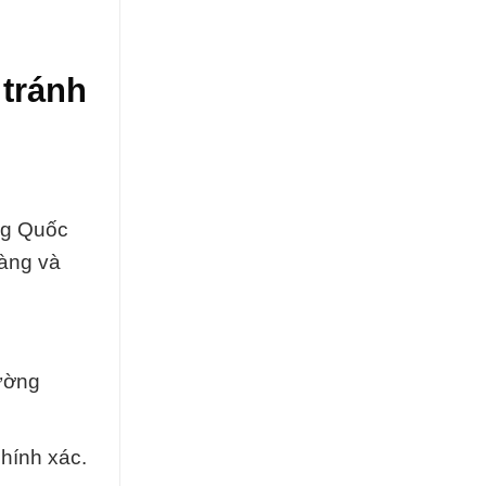
 tránh
ng Quốc
ràng và
ường
chính xác.