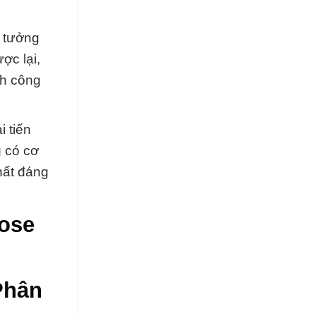
n tưởng
ợc lại,
nh công
 tiến
g có cơ
hất đáng
lose
Phân