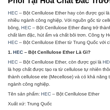
Phối Tại Hóa Chất Đắc Trườ
HEC
– Bột Cenllulose Ether hay còn được gọi l
nhiều ngành công nghiệp. Với nguồn gốc từ cellu
bông,
HEC
– Bột Cenllulose Ether đang trở thà
chất làm đặc, hút ẩm và chất bôi trơn. Công ty
HEC
– Bột Cenllulose Ether từ Trung Quốc với c
1.
HEC
– Bột Cenllulose Ether Là Gì?
HEC
– Bột Cenllulose Ether, còn được gọi là
HE
là hợp chất được tạo ra từ cellulose tự nhiên thô
thành cellulose ete (Mecellose) và có khả năng 
ngành công nghiệp.
Tên sản phẩm:
HEC
– Bột Cenllulose Ether
Xuất xứ: Trung Quốc