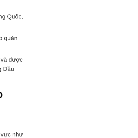
ung Quốc,
ảo quản
g và được
g Đầu
O
h vực như