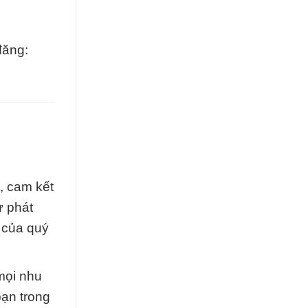
đăng:
, cam kết
ự phát
y của quý
mọi nhu
bạn trong