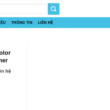
IỆU
THÔNG TIN
LIÊN HỆ
olor
her
ên hệ