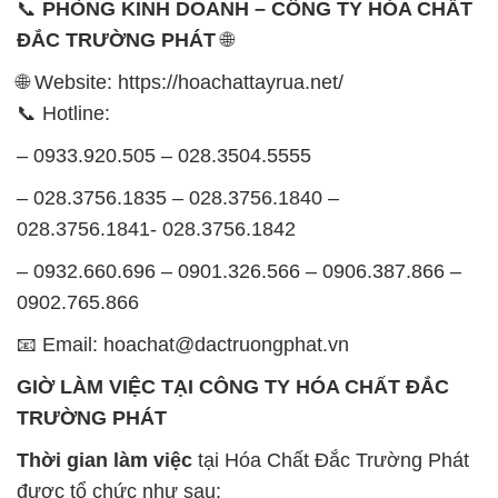
📞
PHÒNG KINH DOANH – CÔNG TY HÓA CHẤT
ĐẮC TRƯỜNG PHÁT
🌐
🌐 Website: https://hoachattayrua.net/
📞 Hotline:
– 0933.920.505 – 028.3504.5555
– 028.3756.1835 – 028.3756.1840 –
028.3756.1841- 028.3756.1842
– 0932.660.696 – 0901.326.566 – 0906.387.866 –
0902.765.866
📧 Email: hoachat@dactruongphat.vn
GIỜ LÀM VIỆC TẠI CÔNG TY HÓA CHẤT ĐẮC
TRƯỜNG PHÁT
Thời gian làm việc
tại Hóa Chất Đắc Trường Phát
được tổ chức như sau: