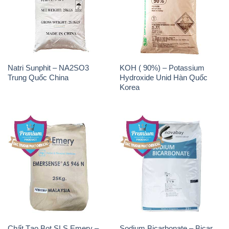
Natri Sunphit – NA2SO3
KOH ( 90%) – Potassium
Trung Quốc China
Hydroxide Unid Hàn Quốc
Korea
Chất Tạo Bọt SLS Emery –
Sodium Bicarbonate – Bicar