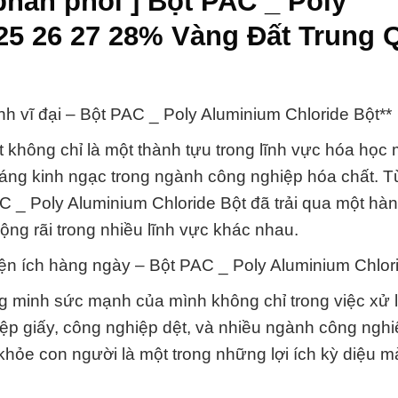
phân phối ] Bột PAC _ Poly
25 26 27 28% Vàng Đất Trung 
nh vĩ đại – Bột PAC _ Poly Aluminium Chloride Bột**
 không chỉ là một thành tựu trong lĩnh vực hóa học 
đáng kinh ngạc trong ngành công nghiệp hóa chất. T
C _ Poly Aluminium Chloride Bột đã trải qua một hành
ộng rãi trong nhiều lĩnh vực khác nhau.
 tiện ích hàng ngày – Bột PAC _ Poly Aluminium Chlor
g minh sức mạnh của mình không chỉ trong việc xử 
p giấy, công nghiệp dệt, và nhiều ngành công nghi
hỏe con người là một trong những lợi ích kỳ diệu m