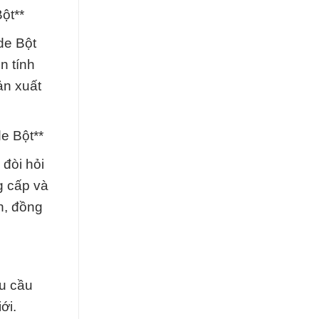
ột**
de Bột
n tính
ản xuất
e Bột**
đòi hỏi
g cấp và
h, đồng
u cầu
ới.