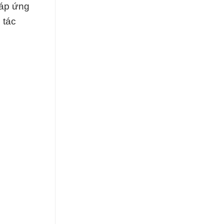
đáp ứng
 tác