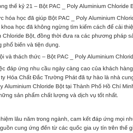
ong thế kỷ 21 – Bột PAC _ Poly Aluminium Chloride B
 vực hóa học đã giúp Bột PAC _ Poly Aluminium Chlori
khoa học đã không ngừng tìm kiếm cách để cải thiệ
 Chloride Bột, đồng thời đưa ra các phương pháp s
 phổ biến và tiện dụng.
ội và thách thức – Bột PAC _ Poly Aluminium Chlorid
việc đáp ứng nhu cầu ngày càng cao của khách hàng 
g ty Hóa Chất Đắc Trường Phát đã tự hào là nhà cun
y Aluminium Chloride Bột tại Thành Phố Hồ Chí Min
hững sản phẩm chất lượng và dịch vụ tốt nhất.
ghiệm lâu năm trong ngành, cam kết đáp ứng mọi nh
ồn cung ứng đến từ các quốc gia uy tín trên thế gi