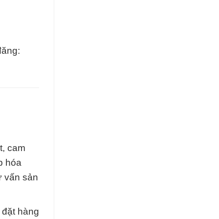
đăng:
t, cam
p hóa
ư vấn sản
 đặt hàng