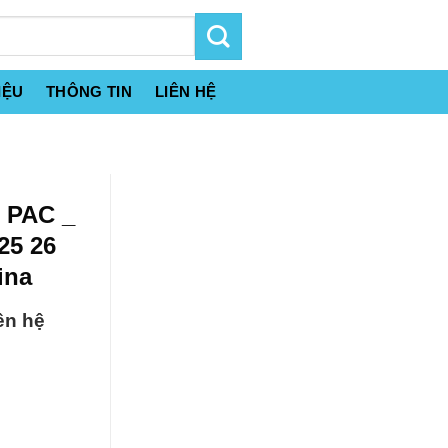
IỆU
THÔNG TIN
LIÊN HỆ
t PAC _
25 26
ina
ên hệ