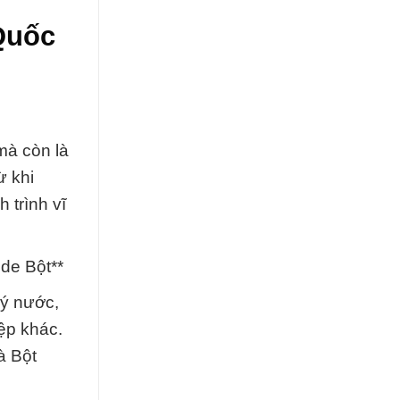
Quốc
mà còn là
ừ khi
 trình vĩ
ide Bột**
lý nước,
ệp khác.
à Bột