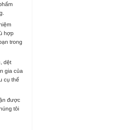
 phẩm
g.
ghiệm
hù hợp
bạn trong
, dệt
n gia của
u cụ thể
ận được
húng tôi