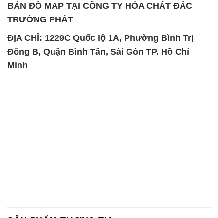
Chất Bảo Quản CMIT Thái
Phèn Nhôm – Al2(SO4)3 17%
Lan Thailand
Ấn Độ India
Chất tạo bọt Las P Tico Tank
Sodium Benzoate – Mốc Bột
IBC Bồn Việt Nam
Kalama Food Grade Mỹ Usa