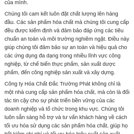
lực để đảm bảo rằng bạn luôn có được các giải
pháp hóa chất tốt nhất cho nhu cầu kinh doanh của
mình.
# Địa chỉ chuyên phân phối | cung cấp hóa chất Kali
Clorua Powder # Potassium Chloride Trắng Israel
# Cty bán ♥ cung ứng hóa chất Kali Clorua Powder
# Potassium Chloride Trắng Israel
# Công ty chuyên kinh doanh φ bán hóa chất Kali
Clorua Powder # Potassium Chloride Trắng Israel
# Công ty chuyên cung cấp ○ kinh doanh hóa chất
Kali Clorua Powder # Potassium Chloride Trắng
Israel
# Công ty chuyên phân phối ⌡ cung cấp hóa chất
Kali Clorua Powder # Potassium Chloride Trắng
Israel
# Nơi chuyên thương mại = bán hóa chất Kali