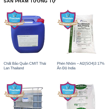
Magie Clorua – MGCL2 Dạng
CuSO4 – Đồng Sunfat Nga
Vảy Shreeji Magnesia Works
Russia
Ấn Độ India