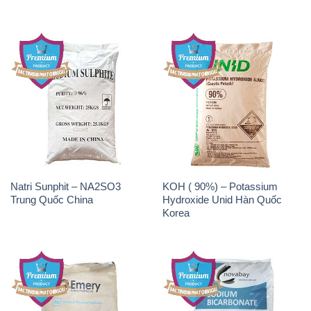
Malaysia
Chất Tạo Bọt SLS Emersense
Zinc Oxide – Bột Kẽm Oxit
Mã Lai Malaysia
ZNO Jumbo Bành Thái Lan
Thailand