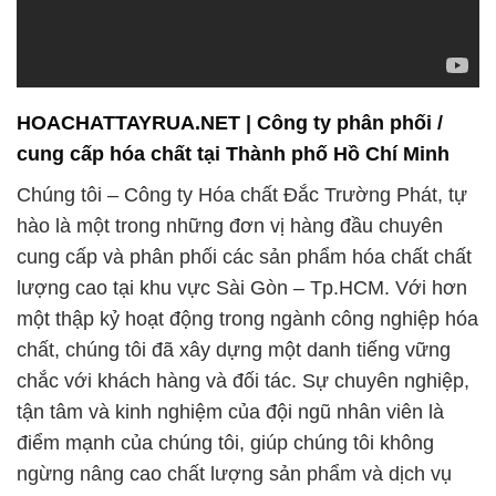
các ứng dụng đa dạng trong nhiều lĩnh vực công
nghiệp, từ chế biến thực phẩm, sản xuất dược
phẩm, đến công nghiệp sản xuất và xây dựng.
Công ty Hóa Chất Đắc Trường Phát không chỉ là
một nhà cung cấp sản phẩm hóa chất, mà còn là đối
tác tin cậy cho sự phát triển bền vững của các
doanh nghiệp và tổ chức trong khu vực. Chúng tôi
luôn sẵn sàng hỗ trợ và tư vấn khách hàng về cách
tối ưu hóa sử dụng các sản phẩm hóa chất, giúp họ
tiết kiệm chi phí và tối ưu hóa hiệu suất sản xuất.
Cảm ơn quý khách hàng đã tin tưởng và lựa chọn
Công ty Hóa chất Đắc Trường Phát. Chúng tôi rất
mong được phục vụ và hợp tác cùng bạn trong
tương lai. Sự thành công của bạn chính là sự thành
công của chúng tôi, và chúng tôi sẽ không ngừng nỗ