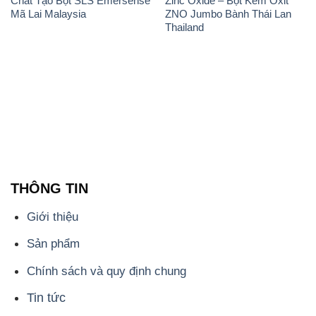
🌐 Website: https://hoachattayrua.net/
📞 Hotline: - 0933.920.505 - 028.3504.5555
- 028.3756.1835 - 028.3756.1840 - 028.3756.1841-
028.3756.1842
- 0932.660.696 - 0901.326.566 - 0906.387.866 -
0902.765.866
📧 Email: hoachat@dactruongphat.vn
ĐỊA CHỈ
1229C Quốc lộ 1A, Phường Bình Trị Đông B,
Quận Bình Tân, TP. Hồ Chí Minh
CÔNG TY XNK TM SX HÓA CHẤT ĐẮC TRƯỜNG