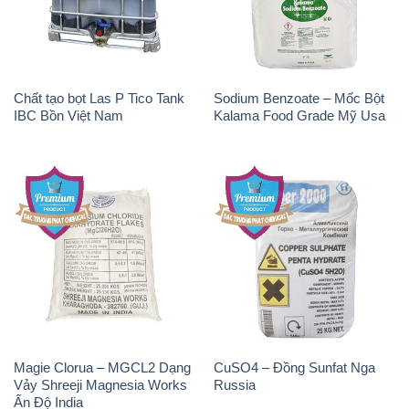
Natri Sunphit – NA2SO3
KOH ( 90%) – Potassium
Trung Quốc China
Hydroxide Unid Hàn Quốc
Korea
Chất Tạo Bọt SLS Emery –
Sodium Bicarbonate – Bicar
Emersense AS 946N Mã Lai
NaHCO3 Singapore