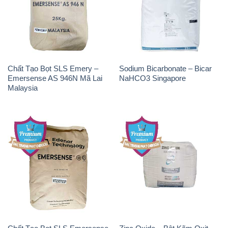
THÔNG TIN
Giới thiệu
Sản phẩm
Chính sách và quy định chung
Tin tức
Liên hệ
📞
PHÒNG KINH DOANH - CÔNG TY HÓA CHẤT
ĐẮC TRƯỜNG PHÁT
🌐