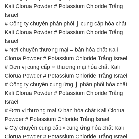
ĐẮC TRƯỜNG PHÁT
🌐
🌐 Website: https://hoachattayrua.net/
📞 Hotline:
– 0933.920.505 – 028.3504.5555
– 028.3756.1835 – 028.3756.1840 –
028.3756.1841- 028.3756.1842
– 0932.660.696 – 0901.326.566 – 0906.387.866 –
0902.765.866
📧 Email: hoachat@dactruongphat.vn
GIỜ LÀM VIỆC TẠI CÔNG TY HÓA CHẤT ĐẮC
TRƯỜNG PHÁT
Thời gian làm việc
tại Hóa Chất Đắc Trường Phát
được tổ chức như sau: