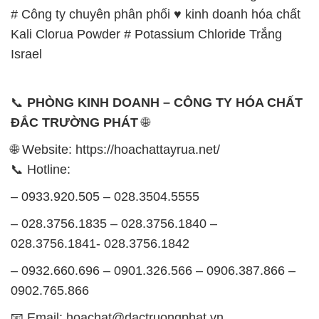
Thứ 2 đến thứ 6: Buổi sáng: từ 8h đến 11h – Buổi
chiều: từ 12h30 đến 17h
Thứ 7: Buổi sáng: từ 8h đến 11h – Buổi chiều: từ
12h30 đến 16h
Chủ nhật: Nghỉ chủ nhật hàng tuần
Chúng tôi rất trân trọng thời gian và cam kết tuân
thủ giờ làm việc để đảm bảo sự hỗ trợ tốt nhất cho
khách hàng và đảm bảo hiệu suất công việc cao
nhất của nhân viên.
BẢN ĐỒ MAP TẠI CÔNG TY HÓA CHẤT ĐẮC
TRƯỜNG PHÁT
ĐỊA CHỈ: 1229C Quốc lộ 1A, Phường Bình Trị
Đông B, Quận Bình Tân, Sài Gòn TP. Hồ Chí
Minh