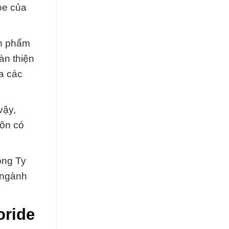
ỏe của
ản phẩm
àn thiện
ựa các
vậy,
uôn có
ông Ty
 ngành
oride