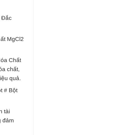
t Đắc
hất MgCl2
Hóa Chất
óa chất,
iệu quả.
t # Bột
 tài
g đảm