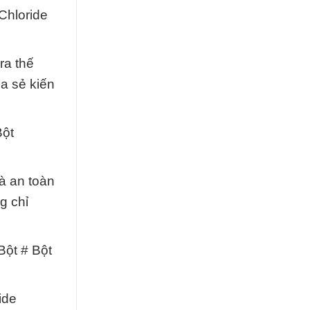
Chloride
ra thế
ia sẻ kiến
Bột
và an toàn
g chỉ
Bột # Bột
ide