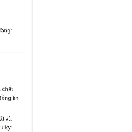
đăng:
 chất
đáng tin
ất và
u kỹ