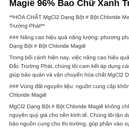
Magiê 96% Bao Chữ Xanh T
**HÓA CHẤT MgCl2 Dạng Bột # Bột Chloride Ma
Trường Phát**
### Nâng cao hiệu quả năng lượng: phương pháp
Dạng Bột # Bột Chloride Magiê
Trong bối cảnh hiện nay, việc nâng cao hiệu qu
Đắc Trường Phát, chúng tôi cam kết áp dụng các
giúp bảo quản và vận chuyển hóa chất MgCl2 Dạ
### Vùng đất nguyên liệu: nguồn cung cấp khôn
Chloride Magiê
MgCl2 Dạng Bột # Bột Chloride Magiê không chỉ 
nguyên quý giá cho nền kinh tế. Chúng tôi tậ
bảo nguồn cung cho thị trường, góp phần vào s