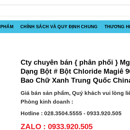
 PHẨM
CHÍNH SÁCH VÀ QUY ĐỊNH CHUNG
THƯƠNG H
Cty chuyên bán { phân phối } M
Dạng Bột # Bột Chloride Magiê 
Bao Chữ Xanh Trung Quốc Chin
Giá bán sản phẩm, Quý khách vui lòng li
Phòng kinh doanh :
Hotline : 028.3504.5555 - 0933.920.505
ZALO : 0933.920.505