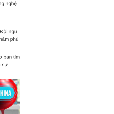
ông nghệ
 Đội ngũ
 phẩm phù
rợ bạn tìm
à sự