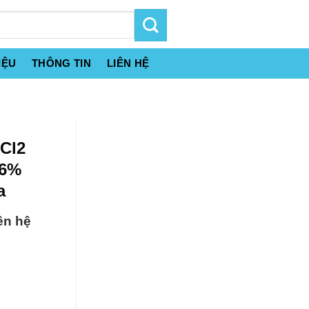
IỆU
THÔNG TIN
LIÊN HỆ
gCl2
96%
a
ên hệ