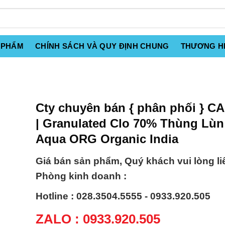
 PHẨM
CHÍNH SÁCH VÀ QUY ĐỊNH CHUNG
THƯƠNG H
Cty chuyên bán { phân phối } C
| Granulated Clo 70% Thùng Lù
Aqua ORG Organic India
Giá bán sản phẩm, Quý khách vui lòng li
Phòng kinh doanh :
Hotline : 028.3504.5555 - 0933.920.505
ZALO : 0933.920.505