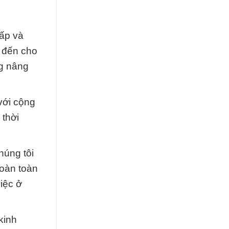
cấp và
 đến cho
g nâng
với cộng
 thời
húng tôi
hoàn toàn
iệc ở
kinh