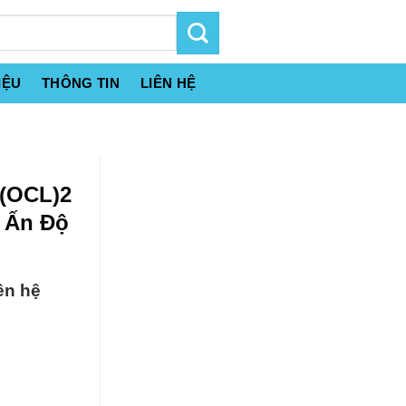
IỆU
THÔNG TIN
LIÊN HỆ
A(OCL)2
n Ấn Độ
ên hệ