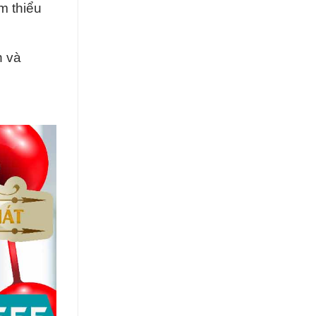
m thiểu
h và