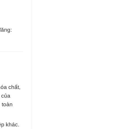
đăng:
óa chất,
h của
 toàn
ệp khác.