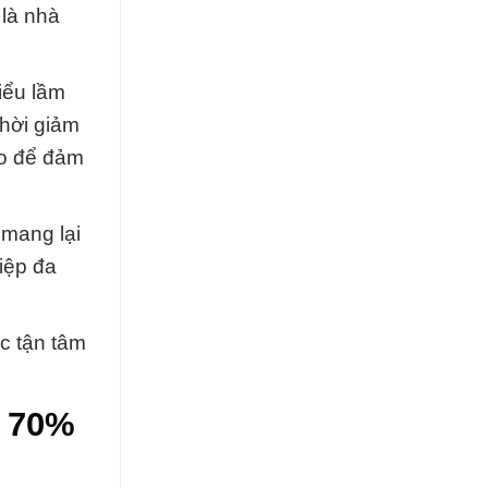
 là nhà
iểu lầm
thời giảm
ao để đảm
 mang lại
iệp đa
c tận tâm
o 70%