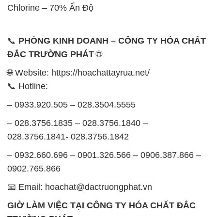
🌐 Website: https://hoachattayrua.net/
📞 Hotline:
– 0933.920.505 – 028.3504.5555
– 028.3756.1835 – 028.3756.1840 –
028.3756.1841- 028.3756.1842
– 0932.660.696 – 0901.326.566 – 0906.387.866 –
0902.765.866
📧 Email: hoachat@dactruongphat.vn
GIỜ LÀM VIỆC TẠI CÔNG TY HÓA CHẤT ĐẮC
TRƯỜNG PHÁT
Thời gian làm việc
tại Hóa Chất Đắc Trường Phát
được tổ chức như sau:
Thứ 2 đến thứ 6: Buổi sáng: từ 8h đến 11h – Buổi