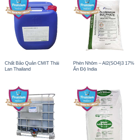
Chất Bảo Quản CMIT Thái
Phèn Nhôm – Al2(SO4)3 17%
Lan Thailand
Ấn Độ India
Chất tạo bọt Las P Tico Tank
Sodium Benzoate – Mốc Bột
IBC Bồn Việt Nam
Kalama Food Grade Mỹ Usa