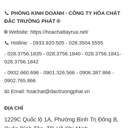
📞 Hotline: - 0933.920.505 - 028.3504.5555
- 028.3756.1835 - 028.3756.1840 - 028.3756.1841-
028.3756.1842
- 0932.660.696 - 0901.326.566 - 0906.387.866 -
0902.765.866
📧 Email: hoachat@dactruongphat.vn
ĐỊA CHỈ
1229C Quốc lộ 1A, Phường Bình Trị Đông B,
Quận Bình Tân, TP. Hồ Chí Minh
CÔNG TY XNK TM SX HÓA CHẤT ĐẮC TRƯỜNG
PHÁT