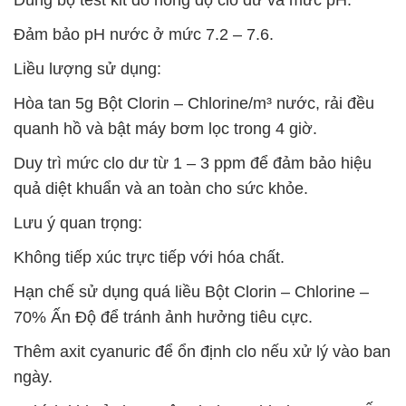
Dùng bộ test kit đo nồng độ clo dư và mức pH.
Đảm bảo pH nước ở mức 7.2 – 7.6.
Liều lượng sử dụng:
Hòa tan 5g Bột Clorin – Chlorine/m³ nước, rải đều
quanh hồ và bật máy bơm lọc trong 4 giờ.
Duy trì mức clo dư từ 1 – 3 ppm để đảm bảo hiệu
quả diệt khuẩn và an toàn cho sức khỏe.
Lưu ý quan trọng:
Không tiếp xúc trực tiếp với hóa chất.
Hạn chế sử dụng quá liều Bột Clorin – Chlorine –
70% Ấn Độ để tránh ảnh hưởng tiêu cực.
Thêm axit cyanuric để ổn định clo nếu xử lý vào ban
ngày.