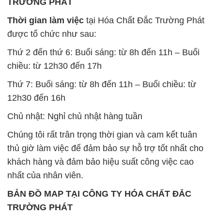
chiều: từ 12h30 đến 17h
Thứ 7: Buổi sáng: từ 8h đến 11h – Buổi chiều: từ
12h30 đến 16h
Chủ nhật: Nghỉ chủ nhật hàng tuần
Chúng tôi rất trân trọng thời gian và cam kết tuân
thủ giờ làm việc để đảm bảo sự hỗ trợ tốt nhất cho
khách hàng và đảm bảo hiệu suất công việc cao
nhất của nhân viên.
BẢN ĐỒ MAP TẠI CÔNG TY HÓA CHẤT ĐẮC
TRƯỜNG PHÁT
ĐỊA CHỈ: 1229C Quốc lộ 1A, Phường Bình Trị
Đông B, Quận Bình Tân, Sài Gòn TP. Hồ Chí
Minh