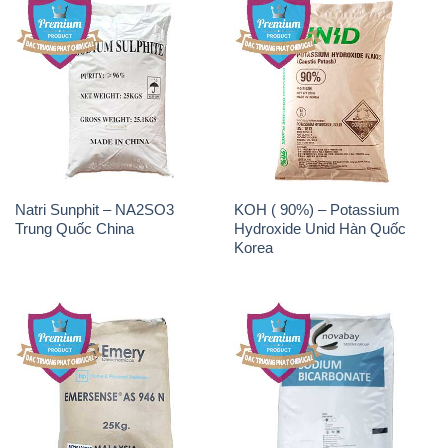
Natri Sunphit – NA2SO3
KOH ( 90%) – Potassium
Trung Quốc China
Hydroxide Unid Hàn Quốc
Korea
Chất Tạo Bọt SLS Emery –
Sodium Bicarbonate – Bicar
Emersense AS 946N Mã Lai
NaHCO3 Singapore
Malaysia