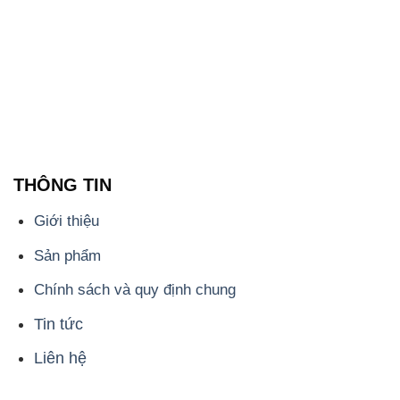
THÔNG TIN
Giới thiệu
Sản phẩm
Chính sách và quy định chung
Tin tức
Liên hệ
📞
PHÒNG KINH DOANH - CÔNG TY HÓA CHẤT
ĐẮC TRƯỜNG PHÁT
🌐
🌐 Website: https://hoachattayrua.net/