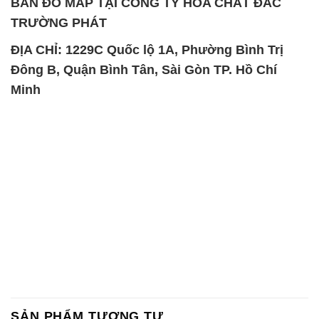
BẢN ĐỒ MAP TẠI CÔNG TY HÓA CHẤT ĐẮC
TRƯỜNG PHÁT
ĐỊA CHỈ: 1229C Quốc lộ 1A, Phường Bình Trị
Đông B, Quận Bình Tân, Sài Gòn TP. Hồ Chí
Minh
SẢN PHẨM TƯƠNG TỰ