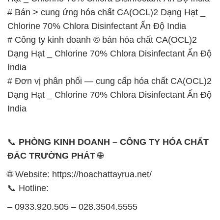
India
# Đơn vị phân phối — cung cấp hóa chất CA(OCL)2
Dạng Hạt _ Chlorine 70% Chlora Disinfectant Ấn Độ
India
📞
PHÒNG KINH DOANH – CÔNG TY HÓA CHẤT
ĐẮC TRƯỜNG PHÁT
🌐
🌐 Website: https://hoachattayrua.net/
📞 Hotline:
– 0933.920.505 – 028.3504.5555
– 028.3756.1835 – 028.3756.1840 –
028.3756.1841- 028.3756.1842
– 0932.660.696 – 0901.326.566 – 0906.387.866 –
0902.765.866