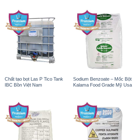
Chất tạo bọt Las P Tico Tank
Sodium Benzoate – Mốc Bột
IBC Bồn Việt Nam
Kalama Food Grade Mỹ Usa
Magie Clorua – MGCL2 Dạng
CuSO4 – Đồng Sunfat Nga
Vảy Shreeji Magnesia Works
Russia