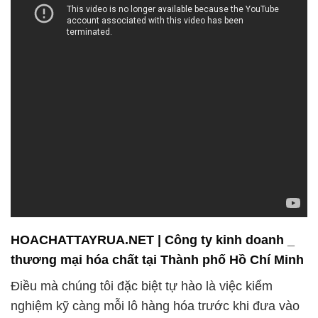
HOACHATTAYRUA.NET | Công ty kinh doanh _
thương mại hóa chất tại Thành phố Hồ Chí Minh
Điều mà chúng tôi đặc biệt tự hào là việc kiểm
nghiệm kỹ càng mỗi lô hàng hóa trước khi đưa vào
kho để đảm bảo rằng sản phẩm chúng tôi cung cấp
luôn đạt được các chỉ tiêu chất lượng cao nhất mà
nhà sản xuất cam kết. Điều này giúp chắc chắn
rằng sản phẩm của chúng tôi luôn đáng tin cậy và
an toàn cho các ứng dụng của bạn.