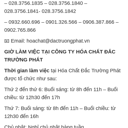
📧 Email: hoachat@dactruongphat.vn
GIỜ LÀM VIỆC TẠI CÔNG TY HÓA CHẤT ĐẮC
TRƯỜNG PHÁT
Thời gian làm việc
tại Hóa Chất Đắc Trường Phát
được tổ chức như sau:
Thứ 2 đến thứ 6: Buổi sáng: từ 8h đến 11h – Buổi
chiều: từ 12h30 đến 17h
Thứ 7: Buổi sáng: từ 8h đến 11h – Buổi chiều: từ
12h30 đến 16h
Chủ nhật: Nghỉ chủ nhật hàng tuần
Chúng tôi rất trân trọng thời gian và cam kết tuân
thủ giờ làm việc để đảm bảo sự hỗ trợ tốt nhất cho
khách hàng và đảm bảo hiệu suất công việc cao
nhất của nhân viên.