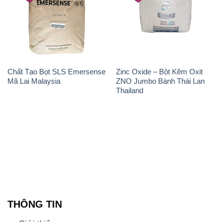
Chất Tạo Bọt SLS Emersense
Zinc Oxide – Bột Kẽm Oxit
Mã Lai Malaysia
ZNO Jumbo Bành Thái Lan
Thailand
THÔNG TIN
Giới thiệu
Sản phẩm
Chính sách và quy định chung
Tin tức