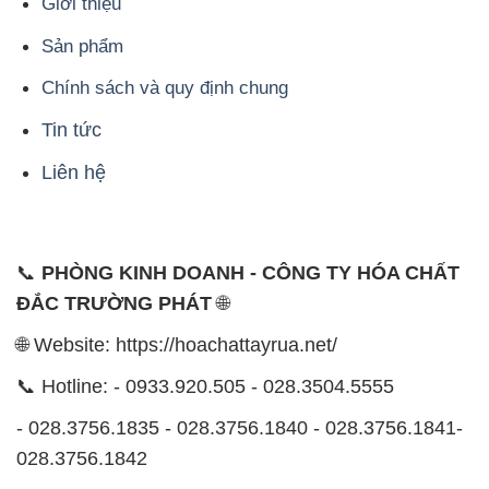
Liên hệ
📞
PHÒNG KINH DOANH - CÔNG TY HÓA CHẤT
ĐẮC TRƯỜNG PHÁT
🌐
🌐 Website: https://hoachattayrua.net/
📞 Hotline: - 0933.920.505 - 028.3504.5555
- 028.3756.1835 - 028.3756.1840 - 028.3756.1841-
028.3756.1842
- 0932.660.696 - 0901.326.566 - 0906.387.866 -
0902.765.866
📧 Email: hoachat@dactruongphat.vn