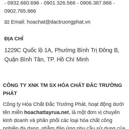
ĐỊA CHỈ
1229C Quốc lộ 1A, Phường Bình Trị Đông B,
Quận Bình Tân, TP. Hồ Chí Minh
CÔNG TY XNK TM SX HÓA CHẤT ĐẮC TRƯỜNG
PHÁT
Công ty Hóa Chất Đắc Trường Phát, hoạt động dưới
tên miền
hoachattayrua.net
, là một đơn vị chuyên
kinh doanh và phân phối các loại hóa chất công
nghiệp đa dạng, nhằm đáp ứng nhu cầu sử dụng của
khách hàng một cách tốt nhất.
Chúng tôi cam kết mang đến sự hài lòng và đáp ứng
mọi nhu cầu của khách hàng với tiêu chí hàng đầu.
Chúng tôi cung cấp những sản phẩm hóa chất với