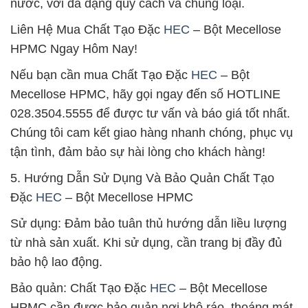
nước, với đa dạng quy cách và chủng loại.
Liên Hệ Mua Chất Tạo Đặc
HEC
– Bột Mecellose
HPMC Ngay Hôm Nay!
Nếu bạn cần mua Chất Tạo Đặc
HEC
– Bột
Mecellose HPMC, hãy gọi ngay đến số HOTLINE
028.3504.5555 để được tư vấn và báo giá tốt nhất.
Chúng tôi cam kết giao hàng nhanh chóng, phục vụ
tận tình, đảm bảo sự hài lòng cho khách hàng!
5. Hướng Dẫn Sử Dụng Và Bảo Quản Chất Tạo
Đặc
HEC
– Bột Mecellose HPMC
Sử dụng: Đảm bảo tuân thủ hướng dẫn liều lượng
từ nhà sản xuất. Khi sử dụng, cần trang bị đầy đủ
bảo hộ lao động.
Bảo quản: Chất Tạo Đặc
HEC
– Bột Mecellose
HPMC cần được bảo quản nơi khô ráo, thoáng mát,